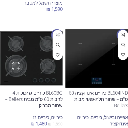
מוצרי חשמל למטבח
₪
1,590
הוספה לסל
מבצע
מבצע
BL604IND כיריים אינדוקציה 60
BL60BG כיריים גז זכוכית 4
ס"מ – שחור תלת-פאזי מבית
להבות 60 ס”מ מבית Bellers –
Bellers
שחור מבריק
אפייה ובישול
,
כיריים
,
כיריים
כיריים
,
כיריים גז
אינדוקציה
1,480
₪
₪
1,890