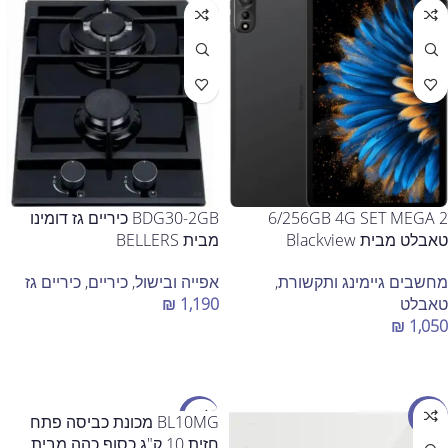
6/256GB 4G SET MEGA 2
BDG30-2GB כיריים גז דומינו
טאבלט מבית Blackview
מבית BELLERS
מחשבים גיימינג ותקשורת
,
אפייה ובישול
,
כיריים
,
כיריים גז
טאבלט
1,190
₪
₪
1,050
הוספה לסל
הוספה לסל
מבצע
מבצע
BL10MG מכונת כביסה פתח
חזית 10 ק"ג כסוף כהה מבית