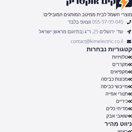
מוצרי חשמל לבית ממיטב המותגים המובילים!
055-97-99-045 ווצאפ בלבד
שד' ירושלים 29, ר"ג (בתיאום מראש) ישראל
contact@kimelectric.co.il
קטגוריות נבחרות
טלוויזיות
מקררים
מקפיאים
מכונות כביסה
מייבשי כביסה
תנורי אפייה
כיריים
מדיחי כלים
שואבי אבק
ניווט מהיר
ראשי