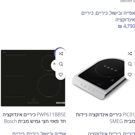
Bellers
אפייה ובישול
,
כיריים
,
כיריים
אינדוקציה
₪
4,790
הוספה לסל
מבצע
אזל מה
מלאי
PIC01 כיריים אינדוקציה ניידות
PWP611BB5E כיריים אינדוקציה
מבית SMEG
חד פאזי חצי גמיש מבית Bosch
כיריים
,
כיריים אינדוקציה
,
אפייה ובישול
,
כיריים
,
כיריים