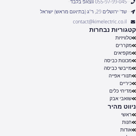
055-97-99-045 ווצאפ בלבד
שד' ירושלים 29, ר"ג (בתיאום מראש) ישראל
contact@kimelectric.co.il
קטגוריות נבחרות
טלוויזיות
מקררים
מקפיאים
מכונות כביסה
מייבשי כביסה
תנורי אפייה
כיריים
מדיחי כלים
שואבי אבק
ניווט מהיר
ראשי
חנות
אודות