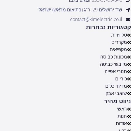
055-97-99-045 ווצאפ בלבד
שד' ירושלים 29, ר"ג (בתיאום מראש) ישראל
contact@kimelectric.co.il
קטגוריות נבחרות
טלוויזיות
מקררים
מקפיאים
מכונות כביסה
מייבשי כביסה
תנורי אפייה
כיריים
מדיחי כלים
שואבי אבק
ניווט מהיר
ראשי
חנות
אודות
בלוג