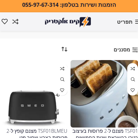
הזמנות ושירות בטלפון: 055-97-67-314
תפריט
מצנם
עמוד הבית
מוצרי חשמל למטבח
מצנם
מסננים
TSF01 מצנם ל-2 פרוסות בעיצוב
TSF01BLMEU מצנם קופץ ל-2
רטרו בהשראת שנות החמישים
פרוסות בצבע שחור מט