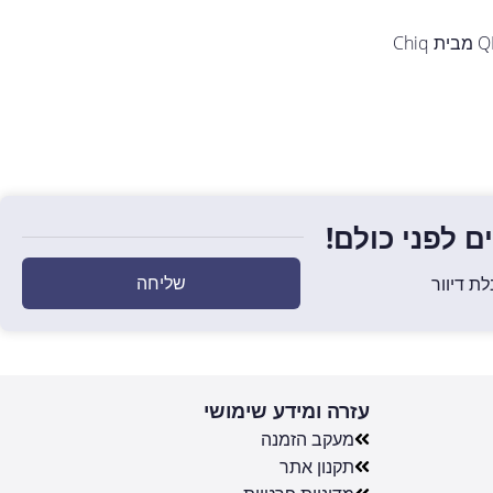
מסך 65 בטכנולוגיית QD Mini-LED מבית Chiq
 לפני כולם!
שליחה
ת דיוור
עזרה ומידע שימושי
מעקב הזמנה
תקנון אתר