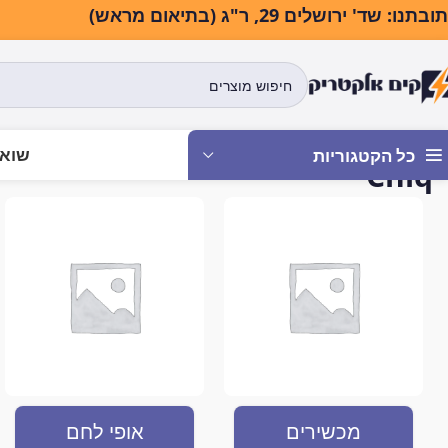
בתנו: שד' ירושלים 29, ר"ג (בתיאום מראש)
שואב
כל הקטגוריות
Chiq
עמוד הבית
Chiq
מכשירים
אופי לחם