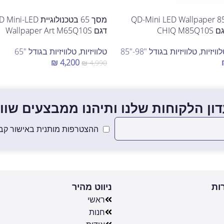
טלוויזיה חכמה "85 QD-Mini LED Wallpaper
דגם Wallpaper Art M65Q10S
וויזיות
,
טלוויזיות בגודל "98-"85
טלוויזיות
,
טלוויזיות בגודל "65
₪
4,200
₪
4,990
הוספה לסל
ון הלקוחות שלנו ותיהנו ממבצעים שווים
ההצטרפות מותנית באישור קבל
ות
ניווט מהיר
ראשי
חנות