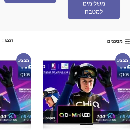
משלימים
למטבח
הצג
9
מסננים
מבצע
מבצע