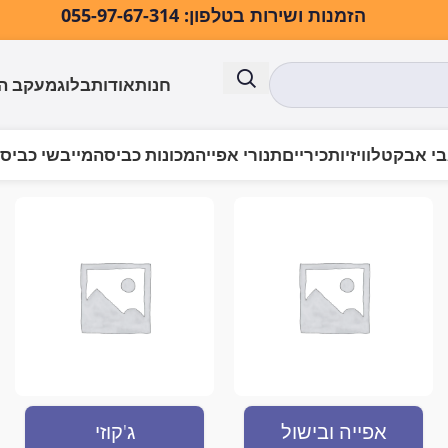
הזמנות ושירות בטלפון: 055-97-67-314
חנות
אודות
בלוג
מעקב ה
י אבק
טלוויזיות
כיריים
תנורי אפייה
מכונות כביסה
מייבשי כביס
אפייה ובישול
ג'קוזי