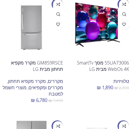
מבצע
מבצע
55UA73006 מסך SmartTv
GM859RSCE מקרר מקפיא
WebOs 4K מבית LG
תחתון מבית LG
טלוויזיות
מקררים
,
מקרר מקפיא תחתון
,
1,890
₪
מקררים ומקפיאים
,
מוצרי חשמל
₪
2,390
למטבח
הוספה לסל
₪
6,780
₪
7,490
הוספה לסל
מבצע
מבצע