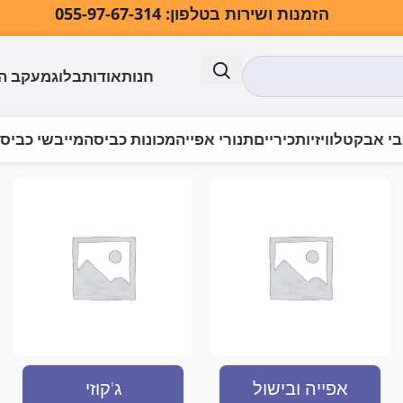
הזמנות ושירות בטלפון: 055-97-67-314
חנות
אודות
בלוג
מעקב ה
י אבק
טלוויזיות
כיריים
תנורי אפייה
מכונות כביסה
מייבשי כביס
אפייה ובישול
ג'קוזי