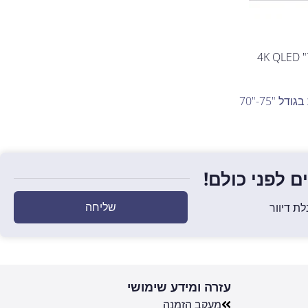
75MQF7500Z טלוויזיה חכמה 75" 4K QLED
ודל "75-"70
 לפני כולם!
שליחה
ת דיוור
עזרה ומידע שימושי
מעקב הזמנה