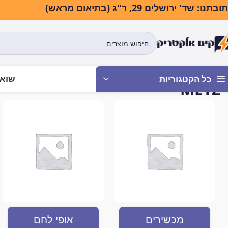
בתנו: שד' ירושלים 29, ר"ג (בתיאום מראש)
שואב
כל הקטגוריות
METZ
עמוד הבית
METZ
מכשירים
אופי לחם