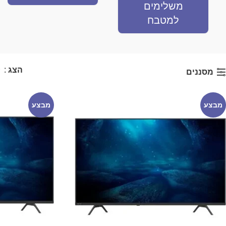
משלימים
למטבח
הצג
9
מסננים
מבצע
מבצע