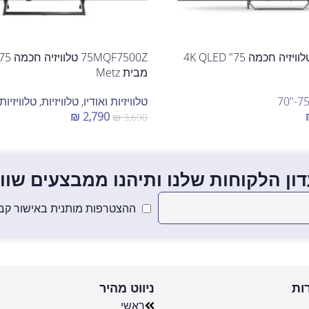
75MQE7500Z טלוויזיה חכמה 75" 4K QLED
מבית Metz
טלוויזיות ואודיו
,
טלוויזיות
,
טלוויזיות בג
₪
2,790
₪
3,690
הוספה לסל
ון הלקוחות שלנו ותיהנו ממבצעים שווים
ההצטרפות מותנית באישור קבל
ות
ניווט מהיר
ראשי