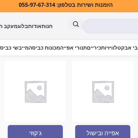
הזמנות ושירות בטלפון: 055-97-67-314
חנות
אודות
בלוג
מעקב ה
י אבק
טלוויזיות
כיריים
תנורי אפייה
מכונות כביסה
מייבשי כביס
אפייה ובישול
ג'קוזי