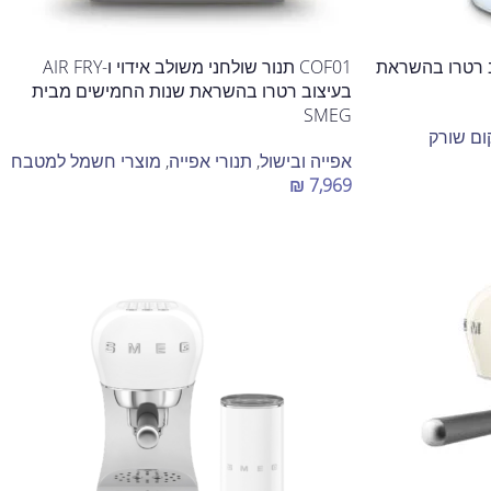
יצוב רטרו בהשראת
COF01 תנור שולחני משולב אידוי ו-AIR FRY
בעיצוב רטרו בהשראת שנות החמישים מבית
SMEG
ום שורק
אפייה ובישול
,
תנורי אפייה
,
מוצרי חשמל למטבח
₪
7,969
בחר אפשרויות