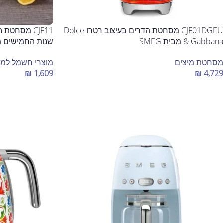
CJF01DGEU מסחטת הדרים בעיצוב רטרו Dolce
CJF11 מסחט
& Gabbana מבית SMEG
שנות החמישים מבית
מסחטת מיצים
מוצרי חשמל למ
₪
1,609
₪
4,729
הוספה לסל
בחר אפשרויות