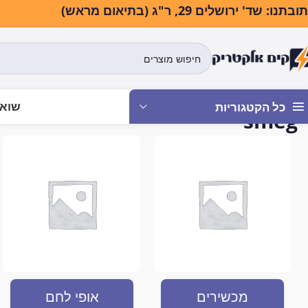
בתנו: שד' ירושלים 29, ר"ג (בתיאום מראש)
שואב
כל הקטגוריות
smeg
עמוד הבית
smeg
מכשירים
אופי לחם