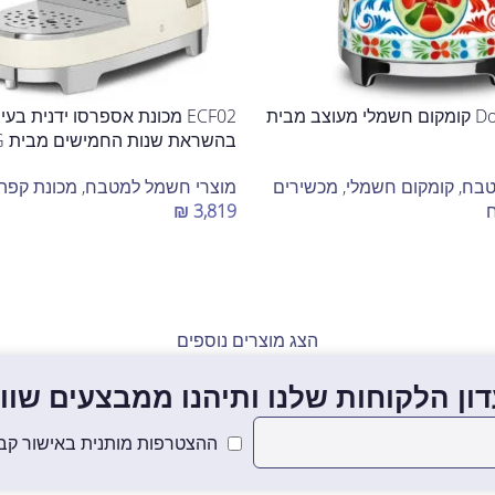
Dolce & Gabbana קומקום חשמלי מעוצב מבית
ECF02 מכונת אספרסו ידנית בע
בהשראת שנות החמישים מבית SMEG
טבח
,
קומקום חשמלי
,
מכשירים
מוצרי חשמל למטבח
,
מכונת קפה
₪
3,819
בחר אפשרויות
הצג מוצרים נוספים
ון הלקוחות שלנו ותיהנו ממבצעים שווים
ההצטרפות מותנית באישור קבל