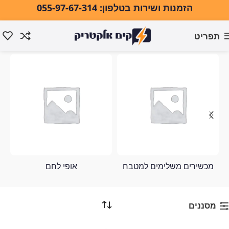
הזמנות ושירות בטלפון: 055-97-67-314
תפריט
ViewSonic
עמוד הבית
ViewSonic
מכשירים משלימים למטבח
אופי לחם
מסננים