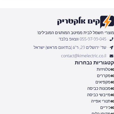
מוצרי חשמל לבית ממיטב המותגים המובילים!
055-97-99-045 ווצאפ בלבד
שד' ירושלים 29, ר"ג (בתיאום מראש) ישראל
contact@kimelectric.co.il
קטגוריות נבחרות
טלוויזיות
מקררים
מקפיאים
מכונות כביסה
מייבשי כביסה
תנורי אפייה
כיריים
מדיחי כלים