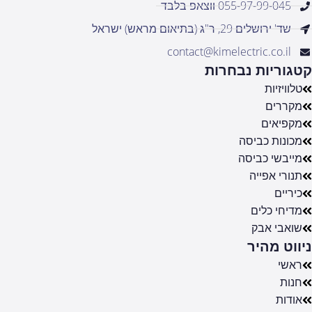
055-97-99-045 ווצאפ בלבד
שד' ירושלים 29, ר"ג (בתיאום מראש) ישראל
contact@kimelectric.co.il
קטגוריות נבחרות
טלוויזיות
מקררים
מקפיאים
מכונות כביסה
מייבשי כביסה
תנורי אפייה
כיריים
מדיחי כלים
שואבי אבק
ניווט מהיר
ראשי
חנות
אודות