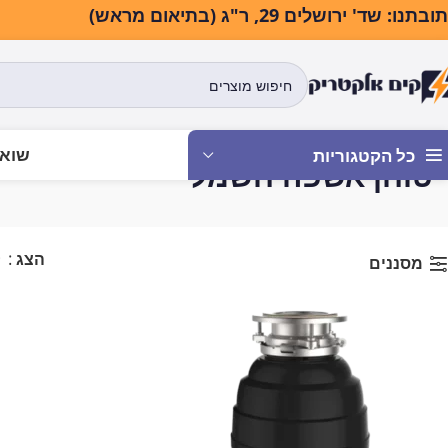
בתנו: שד' ירושלים 29, ר"ג (בתיאום מראש)
שואב
כל הקטגוריות
טוחן אשפה חשמלי
עמוד הבית
מכשירים משלימ
הצג
9
מסננים