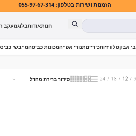
הזמנות ושירות בטלפון: 055-97-67-314
חנות
אודות
בלוג
מעקב ה
י אבק
טלוויזיות
כיריים
תנורי אפייה
מכונות כביסה
מייבשי כביס
ים למטבח
טוחן אשפה חשמלי
24
18
12