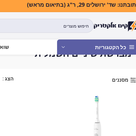
בתנו: שד' ירושלים 29, ר"ג (בתיאום מראש)
שואב
כל הקטגוריות
מברשת שיניים חשמלית
עמוד הבית
מוצרי 
הצג
9
מסננים