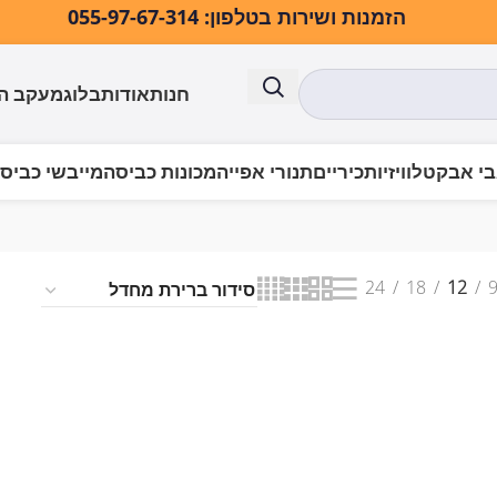
הזמנות ושירות בטלפון: 055-97-67-314
חנות
אודות
בלוג
מעקב ה
י אבק
טלוויזיות
כיריים
תנורי אפייה
מכונות כביסה
מייבשי כביס
טיפוח ויופי
מברשת שיניים חשמלית
24
18
12