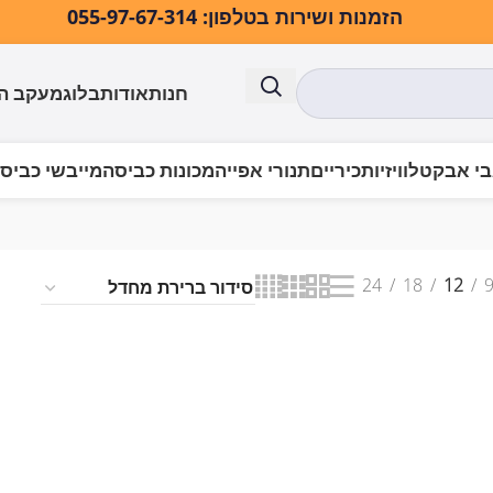
הזמנות ושירות בטלפון: 055-97-67-314
חנות
אודות
בלוג
מעקב ה
י אבק
טלוויזיות
כיריים
תנורי אפייה
מכונות כביסה
מייבשי כביס
יר לחץ חשמלי
24
18
12