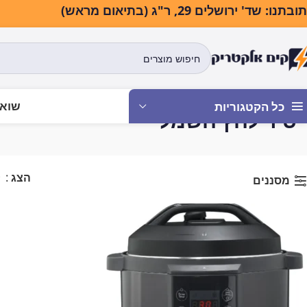
בתנו: שד' ירושלים 29, ר"ג (בתיאום מראש)
שואב
כל הקטגוריות
סיר לחץ חשמלי
עמוד הבית
מוצרי חשמל למטבח
ס
הצג
9
מסננים