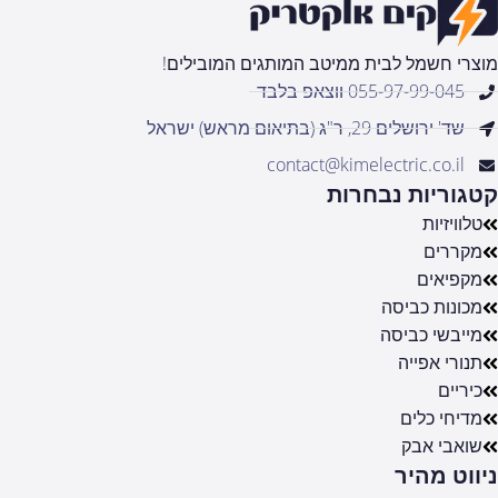
מוצרי חשמל לבית ממיטב המותגים המובילים!
055-97-99-045 ווצאפ בלבד
שד' ירושלים 29, ר"ג (בתיאום מראש) ישראל
contact@kimelectric.co.il
קטגוריות נבחרות
טלוויזיות
מקררים
מקפיאים
מכונות כביסה
מייבשי כביסה
תנורי אפייה
כיריים
מדיחי כלים
שואבי אבק
ניווט מהיר