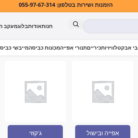
הזמנות ושירות בטלפון: 055-97-67-314
חנות
אודות
בלוג
מעקב ה
י אבק
טלוויזיות
כיריים
תנורי אפייה
מכונות כביסה
מייבשי כביס
אפייה ובישול
ג'קוזי