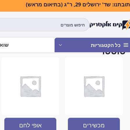
בתנו: שד' ירושלים 29, ר"ג (בתיאום מראש)
שואב
כל הקטגוריות
טוסטר
עמוד הבית
מוצרים המתויגים “טוסטר”
מכשירים
אופי לחם