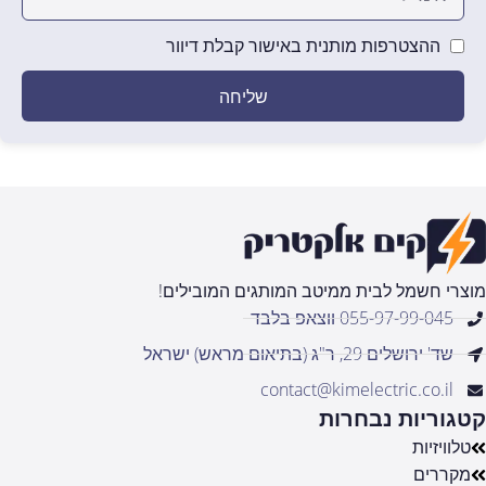
ההצטרפות מותנית באישור קבלת דיוור
שליחה
מוצרי חשמל לבית ממיטב המותגים המובילים!
055-97-99-045 ווצאפ בלבד
שד' ירושלים 29, ר"ג (בתיאום מראש) ישראל
contact@kimelectric.co.il
קטגוריות נבחרות
טלוויזיות
מקררים