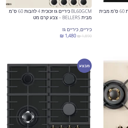
BL60BG כיריים גז זכוכית 4 להבות 60 ס”מ מבית
BL60GCM כיריים גז זכוכית 4 להבות 60 ס"מ
מבית BELLERS – צבע קרם מט
כיריים
,
כיריים גז
₪
1,480
₪
1,890
הוספה לסל
מבצע