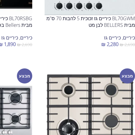
BL70GWM כיריים גז זכוכית 5 להבות 70 ס"מ
מבית BELLERS לבן מט
מבית Bellers בסגנון כפרי
כיריים
,
כיריים גז
כיריים
,
כיריים גז
₪
1,890
₪
2,280
₪
2,690
₪
2,690
הוספה לסל
הוספה לסל
מבצע
מבצע