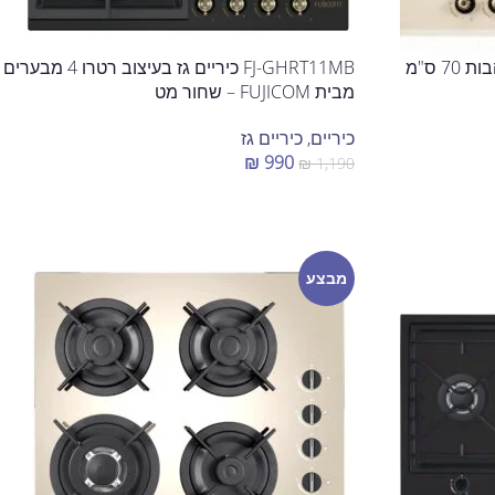
BL70RSCG כיריים גז זכוכית 5 להבות 70 ס"מ
FJ-GHRT11MB כיריים גז בעיצוב רטרו 4 מבערים
מבית FUJICOM – שחור מט
כיריים
,
כיריים גז
₪
990
₪
1,190
הוספה לסל
מבצע