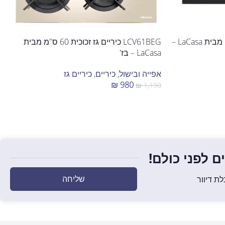
LCT90FLMB כיריים גז 5 מבערים מבית LaCasa –
LCV61BEG כיריים גז זכוכית 60 ס"מ מבית
LaCasa – בז'
אפייה ובישול
,
כיריים
,
כיריים גז
₪
980
₪
1,190
הוספה לסל
 לפני כולם!
שליחה
ת דיוור