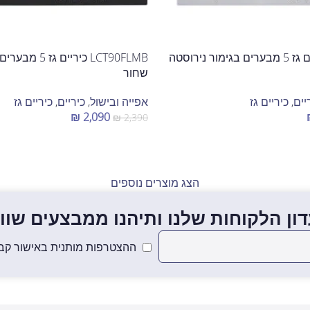
LCT90FLIX כיריים גז 5 מבערים בגימור נירוסטה
שחור
יים
,
כיריים גז
אפייה ובישול
,
כיריים
,
כיריים גז
₪
2,090
₪
2,390
הוספה לסל
הצג מוצרים נוספים
ון הלקוחות שלנו ותיהנו ממבצעים שווים
ההצטרפות מותנית באישור קבל