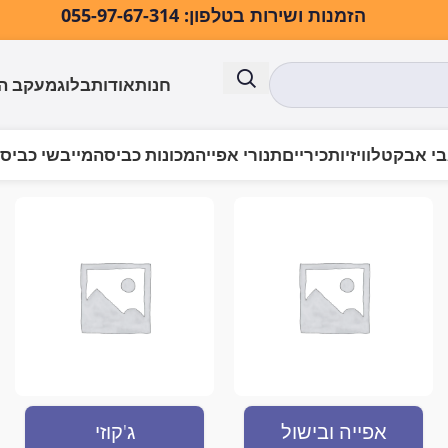
הזמנות ושירות בטלפון: 055-97-67-314
חנות
אודות
בלוג
מעקב ה
י אבק
טלוויזיות
כיריים
תנורי אפייה
מכונות כביסה
מייבשי כביס
אפייה ובישול
ג'קוזי