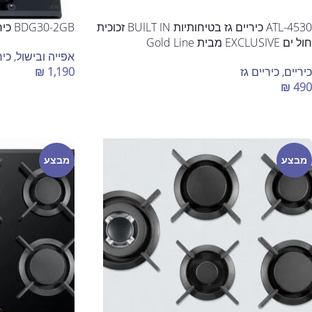
ATL-4530 כיריים גז בטיחותיות BUILT IN זכוכית
BDG30-2GB כיריים גז דומינו מבית BELLERS
חול ים EXCLUSIVE מבית Gold Line
אפייה ובישול
,
כיר
כיריים
,
כיריים גז
1,190
₪
₪
490
הוספה לסל
הוספה לסל
מבצע
מבצע