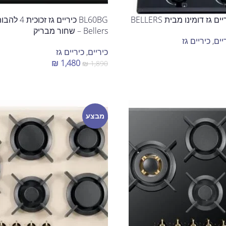
Bellers – שחור מבריק
יים
,
כיריים גז
כיריים
,
כיריים גז
₪
1,480
₪
1,890
הוספה לסל
מבצע