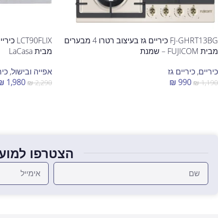
FJ-GHRT13BG כיריים גז בעיצוב רטרו 4 מבערים
מבית FUJICOM – שמנת
מבית LaCasa
כיריים
,
כיריים גז
אפייה ובישול
,
כיר
₪
1,980
₪
990
₪
2,290
₪
1,190
הוספה לסל
הוספה לסל
הצטרפו למועד