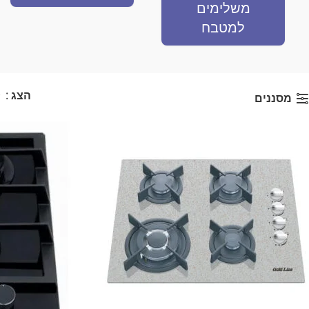
משלימים
למטבח
הצג
9
מסננים