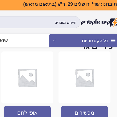
בתנו: שד' ירושלים 29, ר"ג (בתיאום מראש)
שואב
כל הקטגוריות
כיריים גז
עמוד הבית
מוצרים המתויגים “כיריים גז”
מכשירים
אופי לחם