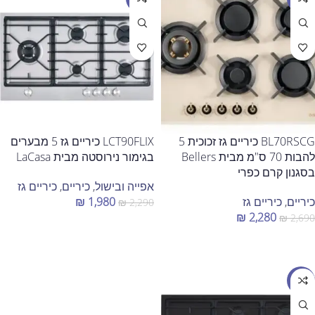
BL70RSCG כיריים גז זכוכית 5
LCT90FLIX כיריים גז 5 מבערים
להבות 70 ס"מ מבית Bellers
בגימור נירוסטה מבית LaCasa
בסגנון קרם כפרי
אפייה ובישול
,
כיריים
,
כיריים גז
כיריים
,
כיריים גז
1,980
₪
₪
2,290
₪
2,280
₪
2,690
הוספה לסל
הוספה לסל
מבצע