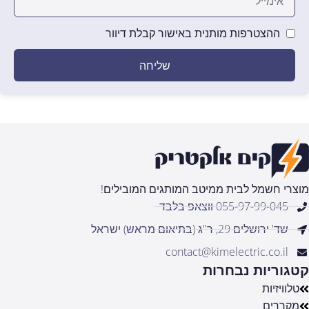
ההצטרפות מותנית באישור קבלת דיוור
שליחה
מוצרי חשמל לבית ממיטב המותגים המובילים!
055-97-99-045 ווצאפ בלבד
שד' ירושלים 29, ר"ג (בתיאום מראש) ישראל
contact@kimelectric.co.il
קטגוריות נבחרות
טלוויזיות
מקררים