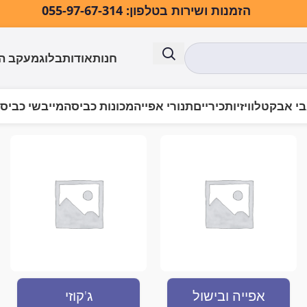
הזמנות ושירות בטלפון: 055-97-67-314
חנות
אודות
בלוג
מעקב ה
י אבק
טלוויזיות
כיריים
תנורי אפייה
מכונות כביסה
מייבשי כביס
ים המתויגים “מדיח כלים אינטגרלי מלא”
אפייה ובישול
ג'קוזי