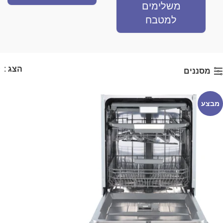
משלימים
למטבח
הצג
9
מסננים
מבצע