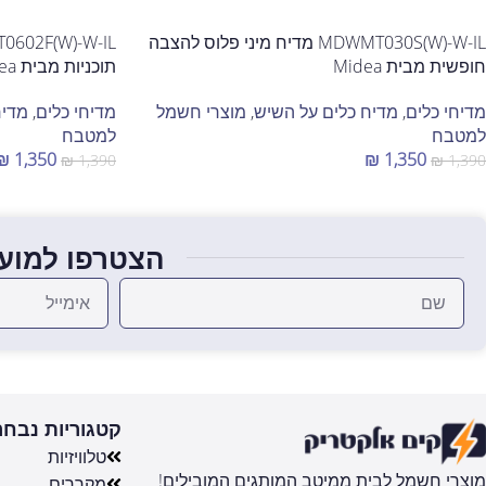
MDWMT030S(W)-W-IL מדיח מיני פלוס להצבה
חופשית מבית Midea
תוכניות מבית Midea
מדיחי כלים
,
מדיח כלים על השיש
,
מוצרי חשמל
מדיחי כלים
,
מדיח
למטבח
למטבח
₪
1,350
₪
1,350
₪
1,390
₪
1,390
הוספה לסל
הוספה לסל
הצטרפו למועד
קטגוריות נבחר
טלוויזיות
מוצרי חשמל לבית ממיטב המותגים המובילים!
מקררים