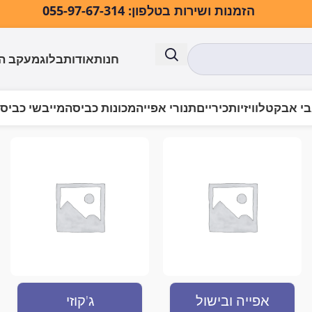
הזמנות ושירות בטלפון: 055-97-67-314
חנות
אודות
בלוג
מעקב ה
י אבק
טלוויזיות
כיריים
תנורי אפייה
מכונות כביסה
מייבשי כביס
גים “מדיח כלים על השיש”
אפייה ובישול
ג'קוזי