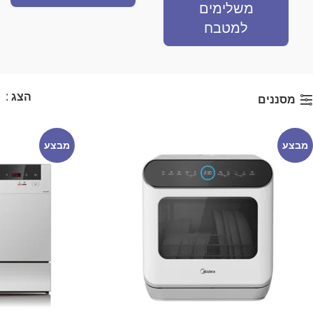
משלימים
למטבח
הצג
9
מסננים
מבצע
מבצע