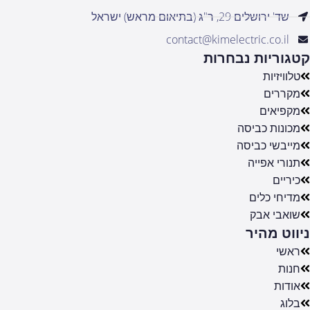
שד' ירושלים 29, ר"ג (בתיאום מראש) ישראל
contact@kimelectric.co.il
קטגוריות נבחרות
טלוויזיות
מקררים
מקפיאים
מכונות כביסה
מייבשי כביסה
תנורי אפייה
כיריים
מדיחי כלים
שואבי אבק
ניווט מהיר
ראשי
חנות
אודות
בלוג