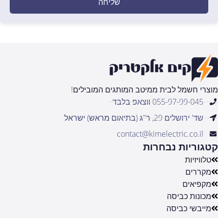
שליחה
מוצרי חשמל לבית ממיטב המותגים המובילים!
055-97-99-045 ווצאפ בלבד
שד' ירושלים 29, ר"ג (בתיאום מראש) ישראל
contact@kimelectric.co.il
קטגוריות נבחרות
טלוויזיות
מקררים
מקפיאים
מכונות כביסה
מייבשי כביסה