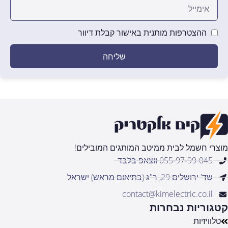
ההצטרפות מותנית באישור קבלת דיוור
שליחה
מוצרי חשמל לבית ממיטב המותגים המובילים!
055-97-99-045 ווצאפ בלבד
שד' ירושלים 29, ר"ג (בתיאום מראש) ישראל
contact@kimelectric.co.il
קטגוריות נבחרות
טלוויזיות