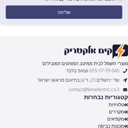
שליחה
מוצרי חשמל לבית ממיטב המותגים המובילים!
055-97-99-045 ווצאפ בלבד
שד' ירושלים 29, ר"ג (בתיאום מראש) ישראל
contact@kimelectric.co.il
קטגוריות נבחרות
טלוויזיות
מקררים
מקפיאים
מכונות כביסה