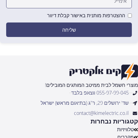
ההצטרפות מותנית באישור קבלת דיוור
שליחה
מוצרי חשמל לבית ממיטב המותגים המובילים!
055-97-99-045 ווצאפ בלבד
שד' ירושלים 29, ר"ג (בתיאום מראש) ישראל
contact@kimelectric.co.il
קטגוריות נבחרות
טלוויזיות
מקררים