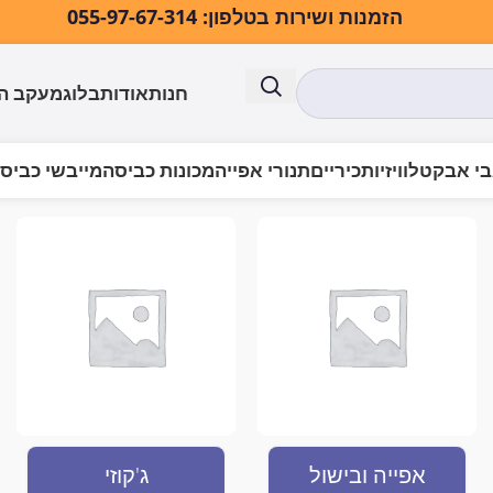
הזמנות ושירות בטלפון: 055-97-67-314
חנות
אודות
בלוג
מעקב ה
י אבק
טלוויזיות
כיריים
תנורי אפייה
מכונות כביסה
מייבשי כביס
אפייה ובישול
ג'קוזי