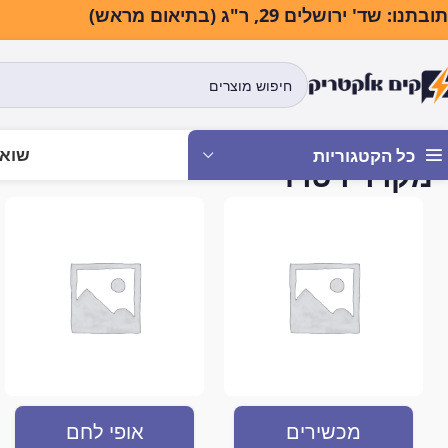
בתנו: שד' ירושלים 29, ר"ג (בתיאום מראש)
שואב
כל הקטגוריות
מקרר רטרו
עמוד הבית
מוצרים המתויגים “מקרר רטרו”
מכשירים
אופי לחם