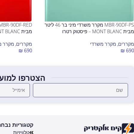
MBR-90DF-PS מקרר משרדי מיני בר 46 ליטר
מבית MONT BLANC – פיסטוק רטרו
מבית MONT BLANC – אדום רטרו
מקררים
,
מקרר משרדי
מקררים
,
מקרר מ
₪
690
₪
690
הוספה לסל
הוספה לסל
הצטרפו למועד
קטגוריות נבחר
טלוויזיות