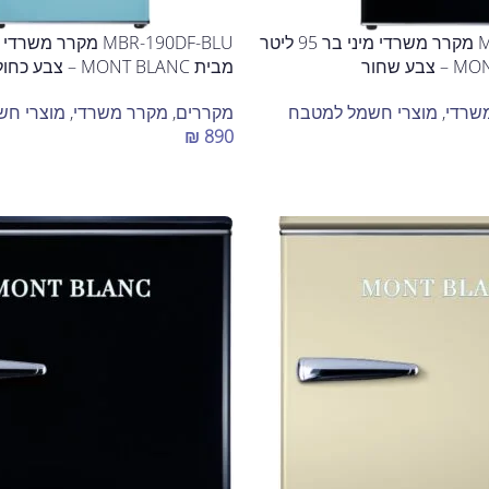
MBR-190DF-BLK מקרר משרדי מיני בר 95 ליטר
מבית MONT BLANC – צבע כחול
שרדי
,
מוצרי חשמל למטבח
מקררים
,
מקרר משרדי
,
מוצרי חש
₪
890
הוספה לסל