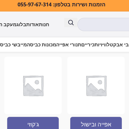
הזמנות ושירות בטלפון: 055-97-67-314
חנות
אודות
בלוג
מעקב ה
י אבק
טלוויזיות
כיריים
תנורי אפייה
מכונות כביסה
מייבשי כביס
אפייה ובישול
ג'קוזי