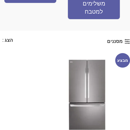
משלימים
למטבח
הצג
9
מסננים
מבצע