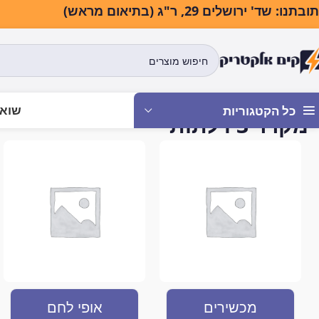
בתנו: שד' ירושלים 29, ר"ג (בתיאום מראש)
שואב
כל הקטגוריות
מקרר 3 דלתות
עמוד הבית
מוצרים המתויגים “מקרר 3 דלתות”
מכשירים
אופי לחם