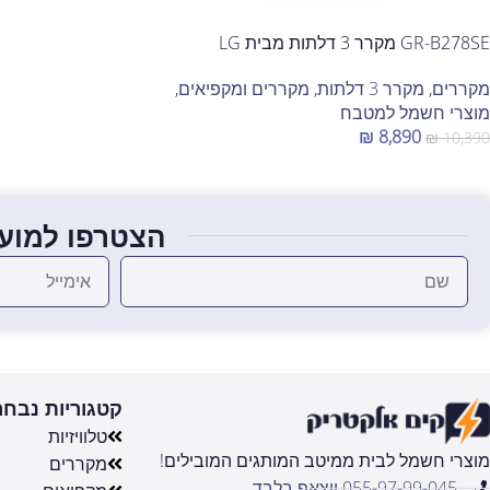
GR-B278SE מקרר 3 דלתות מבית LG
מקררים
,
מקרר 3 דלתות
,
מקררים ומקפיאים
,
מוצרי חשמל למטבח
₪
8,890
₪
10,390
הוספה לסל
הצטרפו למועד
קטגוריות נבחר
טלוויזיות
מוצרי חשמל לבית ממיטב המותגים המובילים!
מקררים
055-97-99-045 ווצאפ בלבד