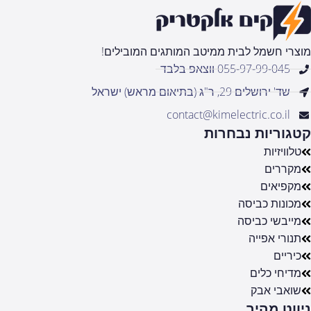
מוצרי חשמל לבית ממיטב המותגים המובילים!
055-97-99-045 ווצאפ בלבד
שד' ירושלים 29, ר"ג (בתיאום מראש) ישראל
contact@kimelectric.co.il
קטגוריות נבחרות
טלוויזיות
מקררים
מקפיאים
מכונות כביסה
מייבשי כביסה
תנורי אפייה
כיריים
מדיחי כלים
שואבי אבק
ניווט מהיר