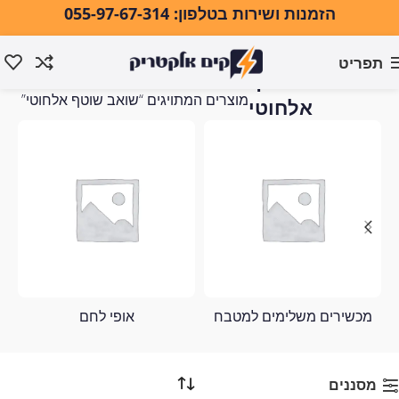
הזמנות ושירות בטלפון: 055-97-67-314
תפריט
שואב שוטף
עמוד הבית
מוצרים המתויגים “שואב שוטף אלחוטי”
אלחוטי
מכשירים משלימים למטבח
אופי לחם
מסננים