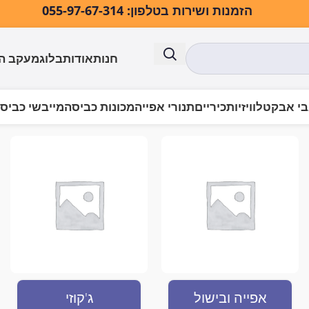
הזמנות ושירות בטלפון: 055-97-67-314
חנות
אודות
בלוג
מעקב ה
י אבק
טלוויזיות
כיריים
תנורי אפייה
מכונות כביסה
מייבשי כביס
אפייה ובישול
ג'קוזי