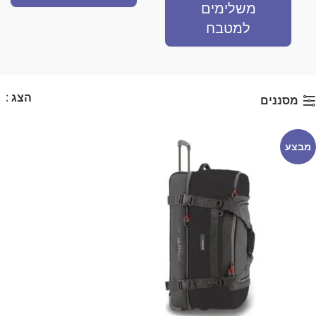
משלימים
למטבח
הצג
9
מסננים
מבצע