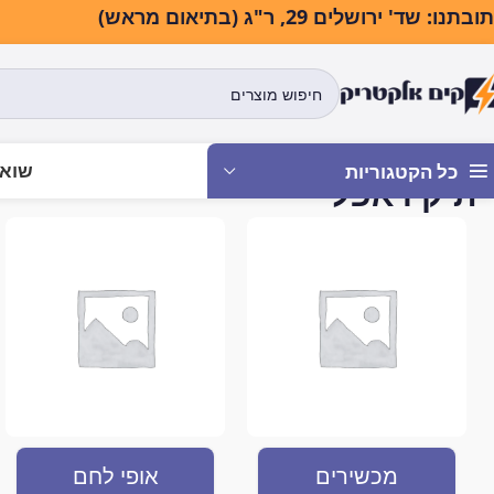
בתנו: שד' ירושלים 29, ר"ג (בתיאום מראש)
שואב
כל הקטגוריות
תיק דאפל
עמוד הבית
מוצרים המתויגים “תיק דאפל”
מכשירים
אופי לחם