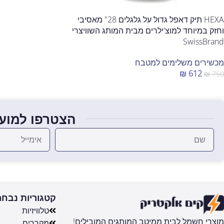
HEXA תיק דאפל גדול על גלגלים 28" מאסיבי
וחזק במיוחד למוצ'ילרים מבית המותג השוויצרי
SwissBrand
מכשירים משלימים למטבח
₪
612
₪
750
הוספה לסל
הצטרפו למועד
קטגוריות נבחר
טלוויזיות
מוצרי חשמל לבית ממיטב המותגים המובילים!
מקררים