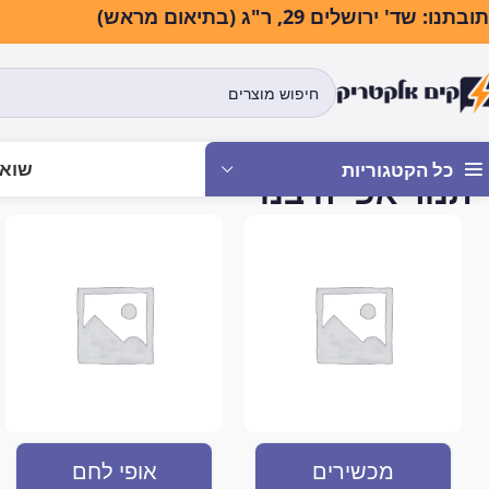
בתנו: שד' ירושלים 29, ר"ג (בתיאום מראש)
שואב
כל הקטגוריות
תנור אפייה בנוי
עמוד הבית
מוצרים המתויגים “תנור 
מכשירים
אופי לחם