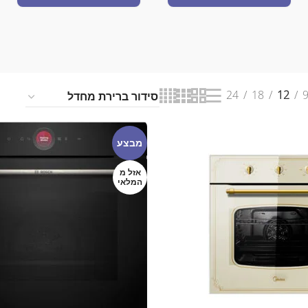
24
18
12
מבצע
אזל מ
המלאי