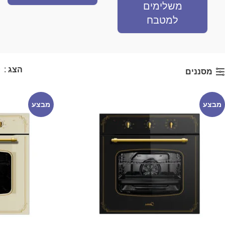
משלימים
למטבח
הצג
9
מסננים
מבצע
מבצע