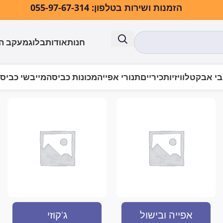
הזמנות ושירות בטלפון: 055-97-67-314
חנות
אודות
בלוג
מעקב ה
י אבק
טלוויזיות
כיריים
תנורי אפייה
מכונות כביסה
מייבשי כביס
אפייה בנוי”
אפייה ובישול
ג'קוזי