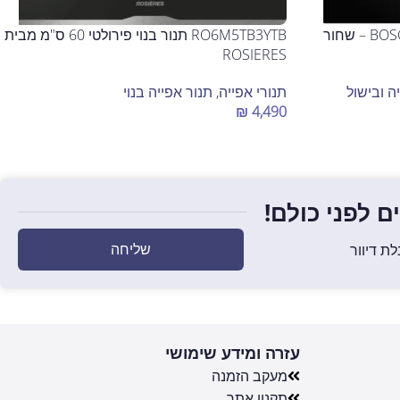
HBG7341B1 תנור בנוי מבית BOSCH – שחור
RO6M5TB3YTB תנור בנוי פירולטי 60 ס"מ מבית
ROSIERES
ה ובישול
תנורי אפייה
,
תנור אפייה בנוי
₪
4,490
הוספה לסל
 לפני כולם!
שליחה
ת דיוור
עזרה ומידע שימושי
מעקב הזמנה
תקנון אתר