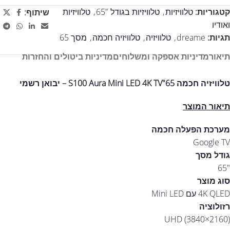
קטגוריות:
טלוויזיות
,
טלוויזיות בגודל "65
,
טלוויזיות
שיתוף:
ואודיו
תגיות:
dreame
,
טלוויזיה
,
טלוויזיה חכמה
,
מסך 65
תיאור
מדיניות אספקה ומשלוחים
מדיניות ביטולים והחזרות
טלוויזיה חכמה 65"S100 Aura Mini LED 4K TV – יבואן רשמי
תיאור המוצר
מערכת הפעלה חכמה
Google TV
גודל מסך
"65
סוג מוצר
4K QLED עם Mini LED
רזולוציה
UHD (3840×2160)