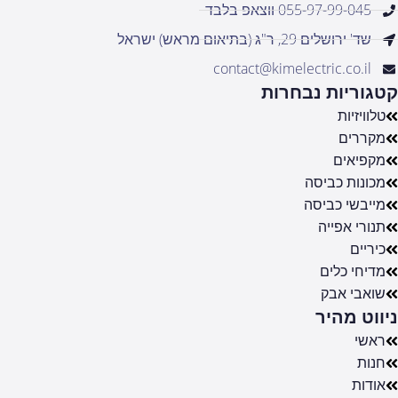
055-97-99-045 ווצאפ בלבד
שד' ירושלים 29, ר"ג (בתיאום מראש) ישראל
contact@kimelectric.co.il
קטגוריות נבחרות
טלוויזיות
מקררים
מקפיאים
מכונות כביסה
מייבשי כביסה
תנורי אפייה
כיריים
מדיחי כלים
שואבי אבק
ניווט מהיר
ראשי
חנות
אודות