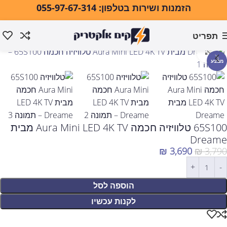
הזמנות ושירות בטלפון: 055-97-67-314
תפריט
עמוד הבית
טלוויזיות ואודיו
טלוויזיות
טלוויזיות בגודל "65
לחצו להגדלה
מבצע
65S100 טלוויזיה חכמה Aura Mini LED 4K TV מבית
Dreame
₪
3,690
₪
3,790
הוספה לסל
לקנות עכשיו