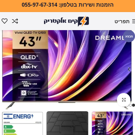
הזמנות ושירות בטלפון: 055-97-67-314
תפריט
עמוד הבית
טלוויזיות ואודיו
טלוויזיות
טלוויזיות בגודל 43"-48"
מבצע
לחצו להגדלה