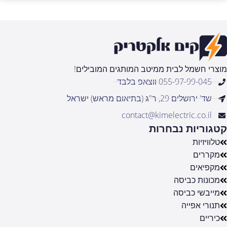
מוצרי חשמל לבית ממיטב המותגים המובילים!
055-97-99-045 ווצאפ בלבד
שד' ירושלים 29, ר"ג (בתיאום מראש) ישראל
contact@kimelectric.co.il
קטגוריות נבחרות
טלוויזיות
מקררים
מקפיאים
מכונות כביסה
מייבשי כביסה
תנורי אפייה
כיריים