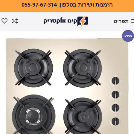
הזמנות ושירות בטלפון: 055-97-67-314
תפריט
עמוד הבית
אפייה ובישול
כיריים
כיריים גז
מבצע