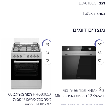
דגם:
LCV61BEG
מותג:
LaCasa
מוצרים דומים
מבצע
מבצע
7NM30E0 תנור אפייה בנוי
FJ-FS8065X תנור משולב 60
דיגיטלי 12 תוכניות מבית Midea
ליטר כולל כיריים גז מבית
FUJICOM – כסוף