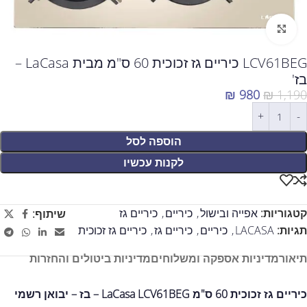
לחצו להגדלה
LCV61BEG כיריים גז זכוכית 60 ס"מ מבית LaCasa –
בז'
₪
980
₪
1,190
הוספה לסל
לקנות עכשיו
קטגוריות:
אפייה ובישול
,
כיריים
,
כיריים גז
שיתוף:
תגיות:
LACASA
,
כיריים
,
כיריים גז
,
כיריים גז זכוכית
תיאור
מדיניות אספקה ומשלוחים
מדיניות ביטולים והחזרות
כיריים גז זכוכית 60 ס"מ LaCasa LCV61BEG – בז – יבואן רשמי