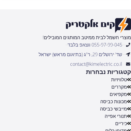
מוצרי חשמל לבית ממיטב המותגים המובילים!
055-97-99-045 ווצאפ בלבד
שד' ירושלים 29, ר"ג (בתיאום מראש) ישראל
contact@kimelectric.co.il
קטגוריות נבחרות
טלוויזיות
מקררים
מקפיאים
מכונות כביסה
מייבשי כביסה
תנורי אפייה
כיריים
מדיחי כלים