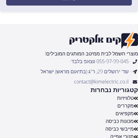
מוצרי חשמל לבית ממיטב המותגים המובילים!
055-97-99-045 ווצאפ בלבד
שד' ירושלים 29, ר"ג (בתיאום מראש) ישראל
contact@kimelectric.co.il
קטגוריות נבחרות
טלוויזיות
מקררים
מקפיאים
מכונות כביסה
מייבשי כביסה
תנורי אפייה