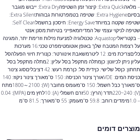
– מלאהExtra Quick: קיצור זמן השטיפהExtra Dry: ייבוש מוגבר
בסיוםExtra Hygiene: שטיפה בטמפרטורות גבוהותExtra Silent:
שטיפה שקטה במיוחדEnergy Save: חיסכון בחשמלSelf Clean:
שטיפה לניקוי עצמי של המדיחמאפייני בטיחות:מסנן אנטי
– בקטריאליAquastop: טכנולוגיה למניעת נזילות וזרימת יתר, המגינה
על רצפות המטבח שלך באופן אוטומטימפרט טכני:16 מערכות
כליםצריכת מים: 12 ליטרמשאבת אינוורטר: כןנורית חיווי הפעלהסל
עליון ניתן לכיוונון: כןמתלה מתקפל בסל עליון: 2מתלה מתקפל בסל
תחתון: כןסל שלישי: כןידית סל: כןרמת רעש: 42 דציבליםסוג צינור
כניסת המים: VDEאורך צינור הכניסה: 150 ס"מאורך צינור ניקוז: 140
ס"מאורך כבל חשמל: 150 ס"מעומס מחובר (W): 1800～2100מתח
(V): 220~240תדר (הרץ): 50זרם חשמלי (A): 10לחץ מים (MPA): 0.04
– 1.0מימדים:רוחב: 59.8 ס"מעומק: 55 ס"מאורך: 81.5 ס"מ
מוצרים דומים