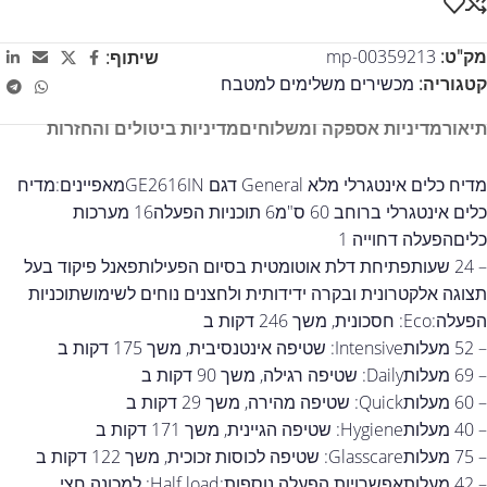
מק"ט:
mp-00359213
שיתוף:
קטגוריה:
מכשירים משלימים למטבח
תיאור
מדיניות אספקה ומשלוחים
מדיניות ביטולים והחזרות
מדיח כלים אינטגרלי מלא General דגם GE2616INמאפיינים:מדיח
כלים אינטגרלי ברוחב 60 ס"מ6 תוכניות הפעלה16 מערכות
כליםהפעלה דחוייה 1
– 24 שעותפתיחת דלת אוטומטית בסיום הפעילותפאנל פיקוד בעל
תצוגה אלקטרונית ובקרה ידידותית ולחצנים נוחים לשימושתוכניות
הפעלה:Eco: חסכונית, משך 246 דקות ב
– 52 מעלותIntensive: שטיפה אינטנסיבית, משך 175 דקות ב
– 69 מעלותDaily: שטיפה רגילה, משך 90 דקות ב
– 60 מעלותQuick: שטיפה מהירה, משך 29 דקות ב
– 40 מעלותHygiene: שטיפה הגיינית, משך 171 דקות ב
– 75 מעלותGlasscare: שטיפה לכוסות זכוכית, משך 122 דקות ב
– 42 מעלותאפשרויות הפעלה נוספות:Half load: למכונה חצי