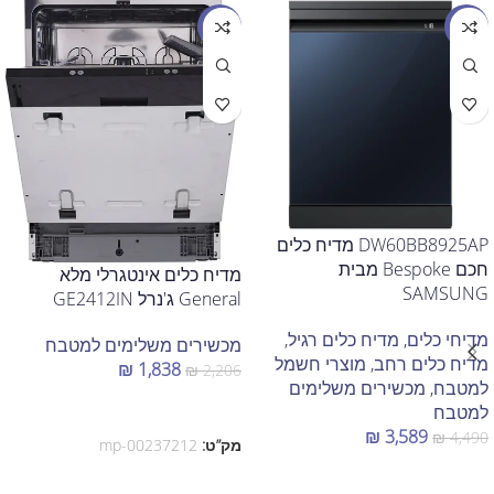
מבצע
מבצע
DW60BB8925AP מדיח כלים
חכם Bespoke מבית
מדיח כלים אינטגרלי מלא
SAMSUNG
General ג'נרל GE2412IN
מדיחי כלים
,
מדיח כלים רגיל
,
מכשירים משלימים למטבח
מדיח כלים רחב
,
מוצרי חשמל
₪
1,838
₪
2,206
למטבח
,
מכשירים משלימים
הוספה לסל
למטבח
₪
3,589
₪
4,490
מק”ט:
mp-00237212
הוספה לסל