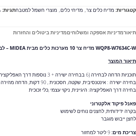
קטגוריות:
מדיח כלים צר
,
מדיחי כלים
,
מוצרי חשמל למטבח
תגיות:
A
תיאור
מדיניות אספקה ומשלוחים
מדיניות ביטולים והחזרות
WQP8-W7634C-W מדיח צר 10 מערכות כלים מבית MIDEA – לבן
תיאור המוצר
תוכניות הדחה לבחירה (6 בבחירה ישירה + 3 נוספות דרך האפליקציה) –
בחירה ישירה : אינטנסיבית, שקטה, חסכונית , 90 דקות, הדחה מהירה
בחירה דרך האפליקציה: היגיינית, ניקוי עצמי ,כלי זכוכית
פאנל פיקוד אלקטרוני
בקרה ידידותית, לחצנים נוחים לשימוש
לחצן ייבוש מוגבר
צריכת מים:
9 ליטר למחזור