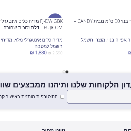
FCE943LN תנור בנוי 90 ס"מ מבית CANDY –
מבצע
FJ-DWIGBK מדיח כלים אינטגר
FUJICOM – דלת זכוכית שחורה
ר אפייה בנוי
,
מוצרי חשמל
מדיח כלים אינטגרלי מלא
,
מדיחי 
חשמל למטבח
₪
1,880
₪
2,590
הוספה לסל
ון הלקוחות שלנו ותיהנו ממבצעים שווים
ההצטרפות מותנית באישור קבל
ות
ניווט מהיר