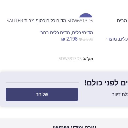
לי מבית
מבצע
SDW6813DS מדיח כלים כסוף מבית SAUTER
מדיחי כלים
,
מדיח כלים רחב
כלים
,
מוצרי
2,198
₪
₪
2,590
הוספה לסל
מק”ט:
SDW6813DS
 לפני כולם!
שליחה
ת דיוור
עזרה ומידע שימושי