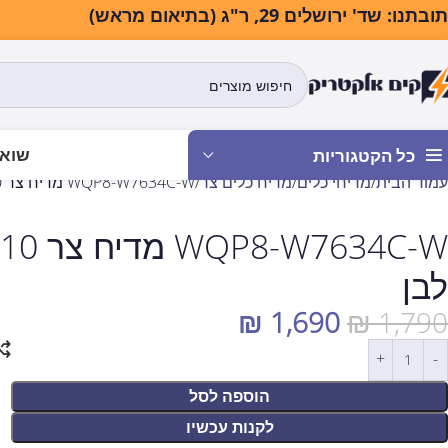
בתנו: שד' ירושלים 29, ר"ג (בתיאום מראש)
שואב
כל הקטגוריות
עמוד הבית
מדיחי כלים
מדיח כלים צר
WQP8-W7634C-W מדיח צר 10 מערכות כלים מבית MIDEA – לבן
לבן
₪
1,690
₪
1,790
הוספה לסל
לקנות עכשיו