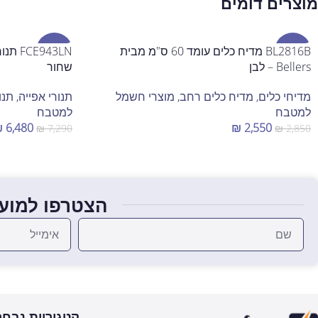
מוצרים דומים
מבצע
BL2816B מדיח כלים עומד 60 ס"מ מבית
מבצע
Bellers – לבן
שחור
מדיחי כלים
,
מדיח כלים רחב
,
מוצרי חשמל
תנורי אפייה
,
תנו
למטבח
למטבח
₪
6,480
₪
2,550
₪
7,290
₪
2,850
הוספה לסל
הוספה לסל
הצטרפו למועד
קטגוריות נבחר