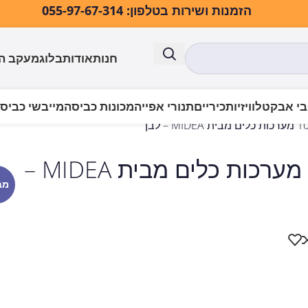
הזמנות ושירות בטלפון: 055-97-67-314
חנות
אודות
בלוג
מעקב ה
י אבק
טלוויזיות
כיריים
תנורי אפייה
מכונות כביסה
מייבשי כביס
WQP8-W7634C-W מדיח צר 10 מערכות כלים מבית MIDEA –
מב