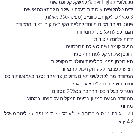
טכנולוגיית Super Light למשקל קל וגמישות
ידית טלסקופית איכותית בעלת 3 שלבים להתאמה אישית
8 גלגלי סיליקון רב כיווניים (ספינר-360 מעלות)
פטנט מיוחד מקום מיוחד לתליית שקיות/תיקים בצידי המזוודה
הגנה כפולה על פינות המזוודה
ידיות עליונה + צידית
מנעול קומבינציה לנעילת הרוכסנים
רוכסן איכותי קל לפתיחה/ סגירה
תא רוכסן פנימי לחליפות וחולצות מקופלות
רצועות פנימיות להידוק תכולת המזוודה
המזוודה מחולקת לשני תאים גדולים, צד אחד נסגר באמצעות רוכסן
והצד השני נסגר ע"י רצועות גומי
הטרולי בעל רוכסן הרחבה בכ20% נוספים
המזוודה מגיעה במגוון צבעים המקלים על הזיהוי במסוע
מידות
:
20"- :גובה 55 ס"מ *רוחב 38 *עומק 26 ס"מ, נפח: 55 ליטר משקל:
2.8 ק"ג