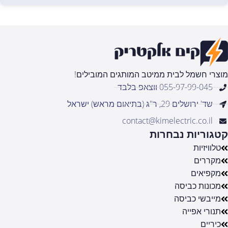
מוצרי חשמל לבית ממיטב המותגים המובילים!
055-97-99-045 ווצאפ בלבד
שד' ירושלים 29, ר"ג (בתיאום מראש) ישראל
contact@kimelectric.co.il
קטגוריות נבחרות
טלוויזיות
מקררים
מקפיאים
מכונות כביסה
מייבשי כביסה
תנורי אפייה
כיריים