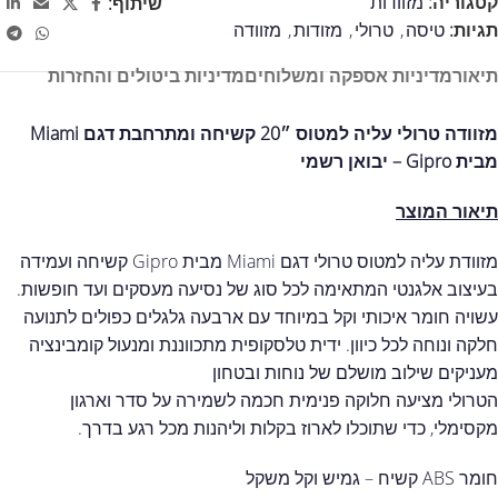
קטגוריה:
מזוודות
שיתוף:
תגיות:
טיסה
,
טרולי
,
מזודות
,
מזוודה
תיאור
מדיניות אספקה ומשלוחים
מדיניות ביטולים והחזרות
מזוודה טרולי עליה למטוס ״20 קשיחה ומתרחבת דגם Miami
מבית Gipro – יבואן רשמי
תיאור המוצר
מזוודת עליה למטוס טרולי דגם Miami מבית Gipro קשיחה ועמידה
בעיצוב אלגנטי המתאימה לכל סוג של נסיעה מעסקים ועד חופשות.
עשויה חומר איכותי וקל במיוחד עם ארבעה גלגלים כפולים לתנועה
חלקה ונוחה לכל כיוון. ידית טלסקופית מתכווננת ומנעול קומבינציה
מעניקים שילוב מושלם של נוחות ובטחון
הטרולי מציעה חלוקה פנימית חכמה לשמירה על סדר וארגון
מקסימלי, כדי שתוכלו לארוז בקלות וליהנות מכל רגע בדרך.
חומר ABS קשיח – גמיש וקל משקל