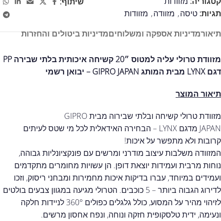
קטגוריה:
מזוודות
שיתוף:
תגיות:
טיסה
,
מזוודה
,
מזוודות
תיאור
מדיניות אספקה ומשלוחים
מדיניות ביטולים והחזרות
מזוודת טרולי עליה למטוס ״20 קשיחה איכותית בלתי שבירה PP
דגם LYNX מבית המותג GIPRO JAPAN – יבואן רשמי
תיאור המוצר
מזוודת טרולי קשיחה ובלתי שבירוה מבית GIPRO
JAPAN מדגם LYNX – הבחירה האידאלית לכל מי שטס לעיתים
קרובות ולא מתפשר על איכות!
המזוודה משלבות עיצוב מודרני ומרשים עם פונקציונליות גבוהה,
נוחות מרבית ועמידות יוצאת דופן. הן עשויות מחומרים מתקדמים
ועמידים במיוחד, עברו בדיקות איכות מחמירות ומבחני ריסוק, וזכו
לדירוג הגבוה ביותר – 5 כוכבים. הטרולי מגיעה במגוון צבעים בולטים
לזיהוי מהיר על המסוע, כולל גלגלים כפולים 360° לניידות חלקה
ונעימה, ידית טלסקופית חזקה ונוחה, ונפח אחסון מרשים.