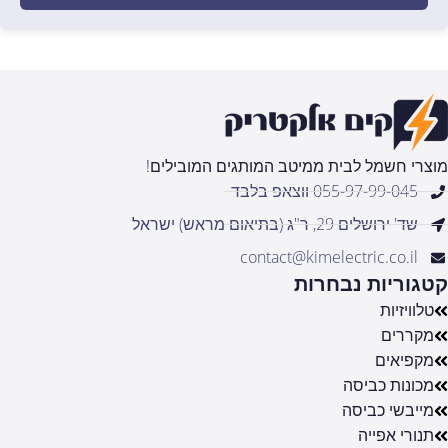
מוצרי חשמל לבית ממיטב המותגים המובילים!
055-97-99-045 ווצאפ בלבד
שד' ירושלים 29, ר"ג (בתיאום מראש) ישראל
contact@kimelectric.co.il
קטגוריות נבחרות
טלוויזיות
מקררים
מקפיאים
מכונות כביסה
מייבשי כביסה
תנורי אפייה