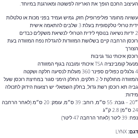
העיצוב החכם הופך את האריזה לפשוטה ומאורגנת במיוחד.
עשויוה מחומר פוליפרופילן חזק, גמיש ועמיד בפני מכות או טלטלות
ידית טרולי טלקסופית בעלת 3 שלבים להתאמה אישית
2 ידיות נשיאה בנוסף לידית הטרולי לנשיאת משקלים כבדים
רוכסן הרחבה קיים בשלושת המזוודות להגדלת נפח המזוודה בעת
הצורך
רוכסן איכותי נגד גניבות
מנעול קומבינציה TSA איכותי ומובנה בגוף המזוודה
4 גלגלים כפולים ספינר 360 מעלות לנסיעה חלקה ושקטה
המזוודה מחולקת ל-2 חלקים, החלק הימני סגור במחיצת רוכסן שעל
גביה תא רוכסן רשת גדול, בחלק השמאלי יש רצועות הידוק לתכולה
מידות:
״20 – גובה: 55 ס״מ, רוחב: 39 ס״מ, עומק: 20 ס״מ (לאחר הרחבה
24 ס״מ) 2.8 ק״ג
נפח: 39 ליטר (לאחר הרחבה 47 ליטר)
דגם:
LYNX