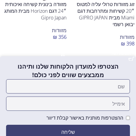
זוג מזוודות טרולי עליה למטוס
מזוודה בינונית קשיחה ואיכותית
״20 קשיחות ומתרחבות דגם
״24 דגם Horizon מבית המותג
Miami מבית GIPRO JAPAN
Gipro Japan
יבואן רשמי
מזוודות
מזוודות
356
₪
₪
398
הוספה לסל
הוספה לסל
הצטרפו למועדון הלקוחות שלנו ותיהנו
ממבצעים שווים לפני כולם!
ההצטרפות מותנית באישור קבלת דיוור
שליחה