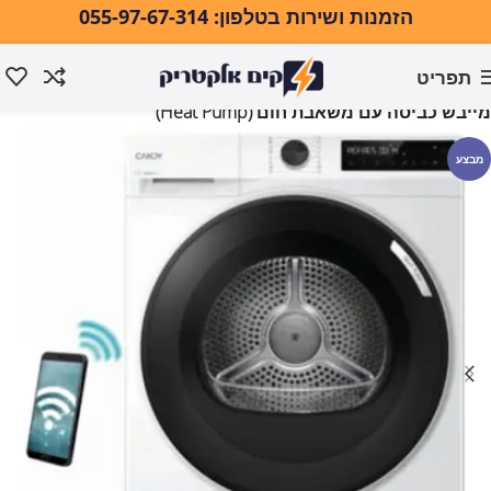
הזמנות ושירות בטלפון: 055-97-67-314
תפריט
עמוד הבית
כביסה ייבוש וגיהוץ
מייבשי כביסה
מייבש כביסה עם משאבת חום (Heat Pump)
מבצע