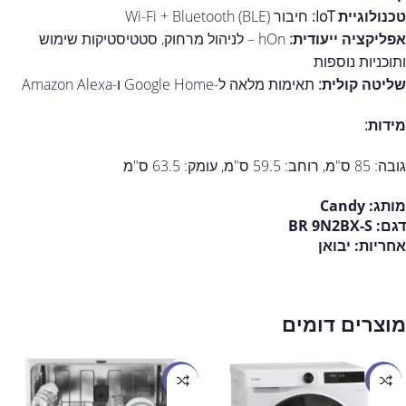
טכנולוגיית IoT:
חיבור Wi-Fi + Bluetooth (BLE)
אפליקציה ייעודית:
hOn – לניהול מרחוק, סטטיסטיקות שימוש
ותוכניות נוספות
שליטה קולית:
תאימות מלאה ל-Google Home ו-Amazon Alexa
מידות:
גובה: 85 ס"מ, רוחב: 59.5 ס"מ, עומק: 63.5 ס"מ
מותג:
Candy
דגם:
BR 9N2BX-S
אחריות:
יבואן
מוצרים דומים
מבצע
מבצע