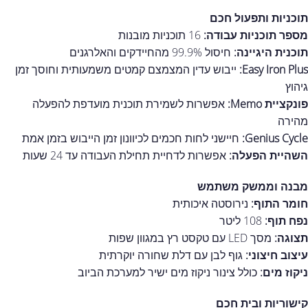
תוכניות ותפעול חכם
מספר תוכניות עבודה:
16 תוכניות מובנות
תוכנית היגיינה:
חיסול 99.9% מהחיידקים והאלרגנים
Easy Iron Plus:
ייבוש עדין המצמצם קמטים משמעותית וחוסך זמן
גיהוץ
פונקציית Memo:
אפשרות לשמירת תוכנית מועדפת להפעלה
מהירה
Genius Cycle:
חיישני לחות חכמים לכיוונון זמן הייבוש בזמן אמת
השהיית הפעלה:
אפשרות לדחיית תחילת העבודה עד 24 שעות
מבנה וממשק משתמש
חומר התוף:
נירוסטה איכותית
נפח תוף:
108 ליטר
תצוגה:
מסך LED עם טקסט רץ במגוון שפות
עיצוב חיצוני:
גוף לבן עם דלת שחורה יוקרתית
ניקוז מים:
כולל צינור ניקוז מים ישיר למערכת הביוב
קישוריות ובית חכם