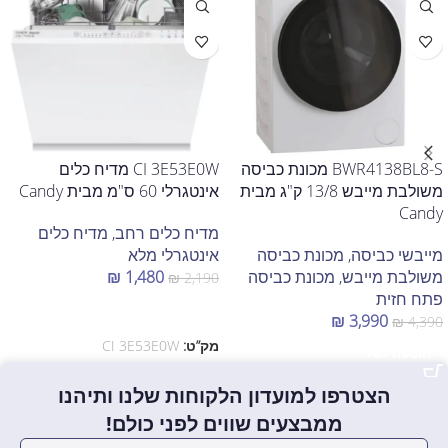
BWR4138BL8-S מכונת כביסה
CI 3E53E0W מדיח כלים
משולבת מייבש 13/8 ק"ג מבית
אינטגרלי 60 ס"מ מבית Candy
Candy
מדיח כלים רחב
,
מדיח כלים
מייבשי כביסה
,
מכונת כביסה
אינטגרלי מלא
משולבת מייבש
,
מכונת כביסה
1,480
₪
₪
2,190
פתח חזית
הוספה לסל
₪
3,990
₪
4,390
מק”ט:
CI 3E53E0W
הוספה לסל
הצטרפו למועדון הלקוחות שלנו ותיהנו
ממבצעים שווים לפני כולם!