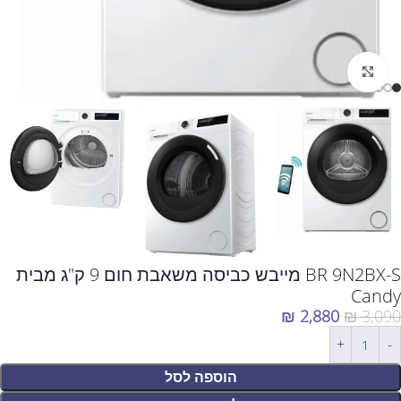
לחצו להגדלה
BR 9N2BX-S מייבש כביסה משאבת חום 9 ק"ג מבית
Candy
₪
2,880
₪
3,090
הוספה לסל