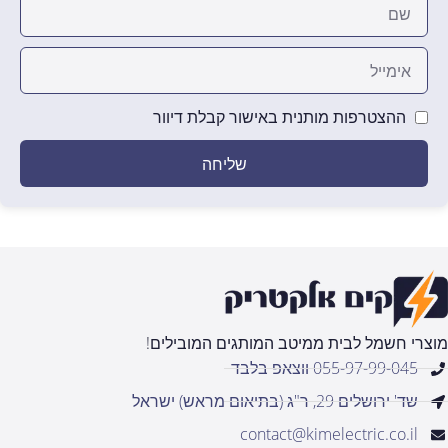
ההצטרפות מותנית באישור קבלת דיוור
שליחה
מוצרי חשמל לבית ממיטב המותגים המובילים!
055-97-99-045 ווצאפ בלבד
שד' ירושלים 29, ר"ג (בתיאום מראש) ישראל
contact@kimelectric.co.il