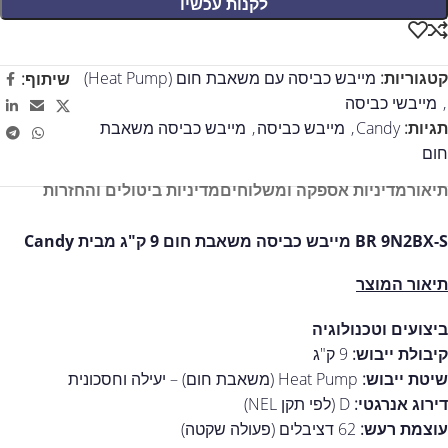
לקנות עכשיו
קטגוריות:
מייבש כביסה עם משאבת חום (Heat Pump)
שיתוף:
,
מייבשי כביסה
תגיות:
Candy
,
מייבש כביסה
,
מייבש כביסה משאבת
חום
תיאור
מדיניות אספקה ומשלוחים
מדיניות ביטולים והחזרות
BR 9N2BX-S מייבש כביסה משאבת חום 9 ק"ג מבית Candy
תיאור המוצר
ביצועים וטכנולוגיה
קיבולת ייבוש:
9 ק"ג
שיטת ייבוש:
Heat Pump (משאבת חום) – יעילה וחסכונית
דירוג אנרגטי:
D (לפי תקן NEL)
עוצמת רעש:
62 דציבלים (פעולה שקטה)