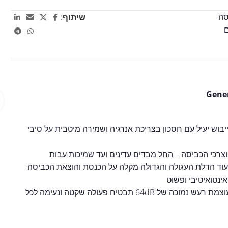
סה
שיתוף:
 10 ק"ג בטכנולוגיית משאבת חום (Heat Pump) מציע ייבוש יעיל עם חסכון בצריכת אנרגיה ושמירה מיטבית על סיבי
עוד הדלת העגולה והגדולה מקלה על הכנסת והוצאת הכביסה
ינטואיטיבי ופשוט
מערכת אוורור ורגליות מתכווננות מאפשרות התאמה נוחה לכל חלל, ועוצמת רעש נמוכה של 64dB תבטיח פעולה שקטה ונעימה לכל