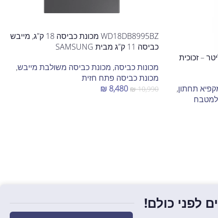
WD18DB8995BZ מכונת כביסה 18 ק”ג, מייבש
כביסה 11 ק”ג מבית SAMSUNG
GE מקרר 4 דלתות 434 ליטר – זכוכית
מכונות כביסה
,
מכונת כביסה משולבת מייבש
,
מכונת כביסה פתח חזית
קפיא תחתון
,
8,480
₪
₪
10,990
למטבח
הוספה לסל
 לפני כולם!