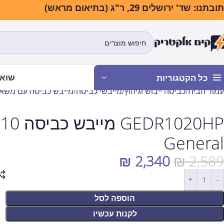
בתנו: שד' ירושלים 29, ר"ג (בתיאום מראש)
שואב
כל הקטגוריות
עמוד הבית
כביסה ייבוש וגיהוץ
מייבשי כביסה
מייבש כביסה עם משאבת חום (
P
General
₪
2,340
₪
2,589
הוספה לסל
לקנות עכשיו