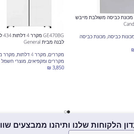
BWR495BL8-S מכונת כביסה משולבת מייבש
470BG
כונות כביסה
,
מכונת כביסה
לבנה מבית General
מקררים
,
מקרר 4 דלתות
,
מקרר מ
מקררים ומקפיאים
,
מוצרי חשמל 
₪
3,850
הוספה לסל
ון הלקוחות שלנו ותיהנו ממבצעים שווים