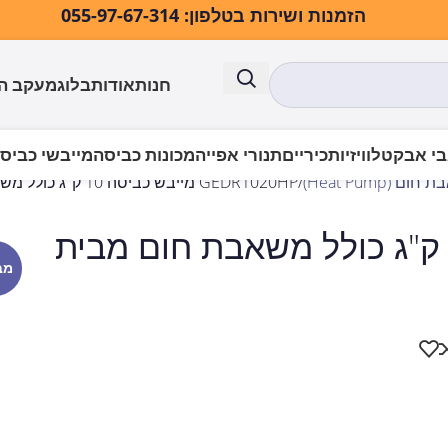
הזמנות ושירות בטלפון: 055-97-67-314
חנות
אודות
בלוג
מעקב ה
י אבק
טלוויזיות
כיריים
תנורי אפייה
מכונות כביסה
מייבשי כביס
Heat Pump)
GEDR1020HP מייבש כביסה 10 ק"ג כולל משאבת חום מבית General
GEDR1020H מייבש כביסה 10 ק"ג כולל משאבת חום מבית
מב