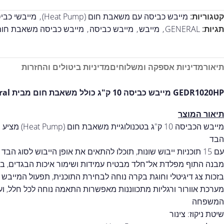
קטגוריות:
מייבש כביסה עם משאבת חום (Heat Pump)
,
מייבשי כבי
תגיות:
GENERAL
,
מייבש
,
מייבש כביסה
,
מייבש כביסה משאבת חום
תיאור
מדיניות אספקה ומשלוחים
מדיניות ביטולים והחזרות
GEDR1020HP מייבש כביסה 10 ק"ג כולל משאבת חום מבית General
תיאור המוצר
מייבש הכביסה
הבד
עם 15 תוכניות ייבוש שונות, תוכלו להתאים את אופן הייבוש לסוג הבד וצרכי הכביסה – החל מבדים עדינים ועד שמיכות עבות
מבנה התוף מפלדת אל־חלד מבטיח עמידות ושימור איכות הבגדים, ב
בזכות צג דיגיטלי וחוגת בקרה נוחה לבחירת התוכנית, תפעול המייבש א
המשפחה
שיטת ניקוז: צינור