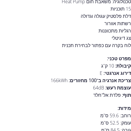
טכנולוגיה: משאבת חום Heat Pump
15 תוכניות
דלת פלסטיק עגולה וגדולה
רשתות אוורור
רגליות מתכווננות
צג דיגיטלי
לוח בקרה עם כפתור לבחירת תכנית
מפרט טכני:
קיבולת:
10 ק"ג
דירוג אנרגטי:
E
צריכת אנרגיה ב־100 מחזורים:
166kWh
עוצמת רעש:
64dB
תוף:
פלדת אל־חלד
מידות:
רוחב: 59.6 ס"מ
עומק: 52.5 ס"מ
גובה: 84.5 ס"מ