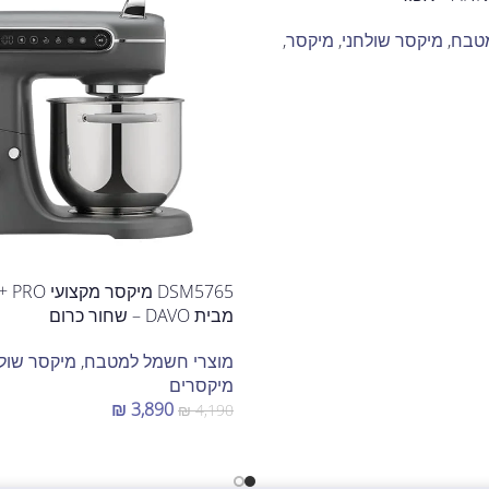
מטבח
,
מיקסר שולחני
,
מיקסר
,
5765
מבית DAVO – שחור כרום
מוצרי חשמל למטבח
,
מיקסר שולח
מיקסרים
₪
3,890
₪
4,190
הוספה לסל