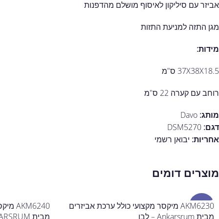
אביזר עם סיליקון לאיסוף מושלם מהדפנות
מגן התזה למניעת התזות
מידות:
37X38X18.5 ס"מ
רוחב עם קערה 22 ס"מ
מותג:
Davo
דגם:
DSM5270
אחריות:
יבואן רשמי
מוצרים דומים
מבצע
AKM6230 מיקסר מקצועי כולל ערכת אביזרים
KM6240
מבית Ankarsrum – לבן
מבית ANKARSRUM – אפור