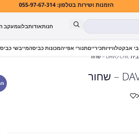
הזמנות ושירות בטלפון: 055-97-67-314
חנות
אודות
בלוג
מעקב ה
י אבק
טלוויזיות
כיריים
תנורי אפייה
מכונות כביסה
מייבשי כביס
מב