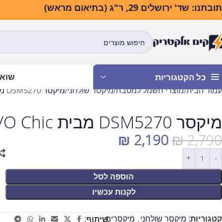
בתנו: שד' ירושלים 29, ר"ג (בתיאום מראש)
שואב
כל הקטגוריות
עמוד הבית
מוצרי חשמל למטבח
מיקסר שולחני
מיקסר DSM5270 מבית DAVO Chic – שחור
מיקסר DSM5270 מבית DAVO Chic – שחור
₪
2,190
₪
2,790
הוספה לסל
לקנות עכשיו
קטגוריות:
מיקסר שולחני
,
מיקסרים
שיתוף: