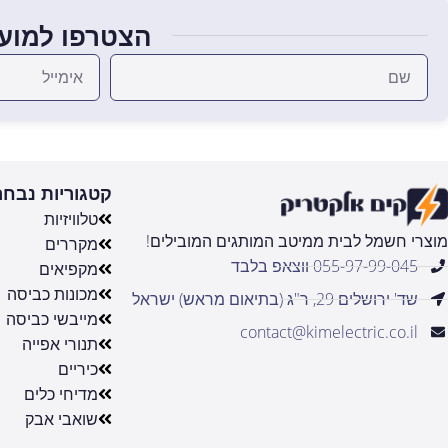
הצטרפו למועד
קטגוריות נבחר
טלוויזיות
מוצרי חשמל לבית ממיטב המותגים המובילים!
מקררים
055-97-99-045 ווצאפ בלבד
מקפיאים
מכונות כביסה
שד' ירושלים 29, ר"ג (בתיאום מראש) ישראל
מייבשי כביסה
contact@kimelectric.co.il
תנורי אפייה
כיריים
מדיחי כלים
שואבי אבק