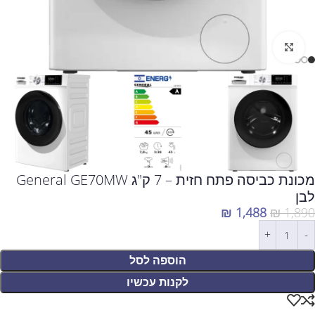
לחצו להגדלה
מכונת כביסה פתח חזית – 7 ק"ג General GE70MW
לבן
₪
1,488
₪
1,890
הוספה לסל
לקנות עכשיו