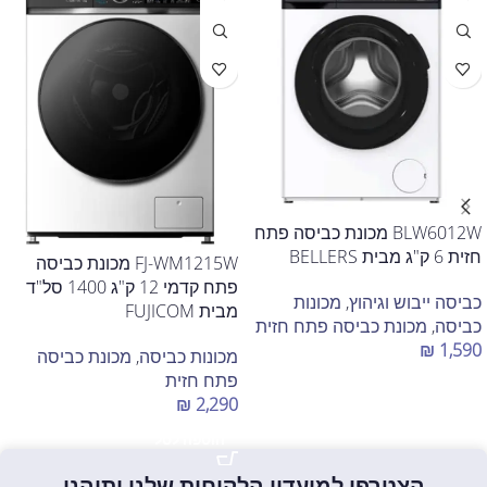
BLW6012W מכונת כביסה פתח
חזית 6 ק"ג מבית BELLERS
FJ-WM1215W מכונת כביסה
פתח קדמי 12 ק"ג 1400 סל"ד
כביסה ייבוש וגיהוץ
,
מכונות
מבית FUJICOM
כביסה
,
מכונת כביסה פתח חזית
₪
1,590
מכונות כביסה
,
מכונת כביסה
פתח חזית
הוספה לסל
₪
2,290
הוספה לסל
הצטרפו למועדון הלקוחות שלנו ותיהנו