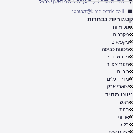
שד' ירושלים 29, ר"ג (בתיאום מראש) ישראל
contact@kimelectric.co.il
קטגוריות נבחרות
טלוויזיות
מקררים
מקפיאים
מכונות כביסה
מייבשי כביסה
תנורי אפייה
כיריים
מדיחי כלים
שואבי אבק
ניווט מהיר
ראשי
חנות
אודות
בלוג
יצירת קשר