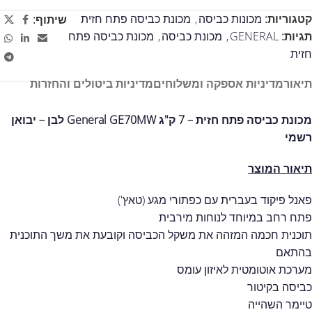
קטגוריות:
מכונות כביסה
,
מכונת כביסה פתח חזית
שיתוף:
תגיות:
GENERAL
,
מכונת כביסה
,
מכונת כביסה פתח
חזית
תיאור
מדיניות אספקה ומשלוחים
מדיניות ביטולים והחזרות
מכונת כביסה פתח חזית – 7 ק"ג General GE70MW לבן – יבואן
רשמי
תיאור המוצר
פאנל פיקוד בעברית עם כפתורי מגע (טאץ')
פתח רחב במיוחד לנוחות מירבית
תוכנית חכמה המזהה את משקל הכביסה וקובעת את משך התוכנית
בהתאם
מערכת אוטומטית לאיזון עומס
כביסה בקיטור
טיימר השהייה