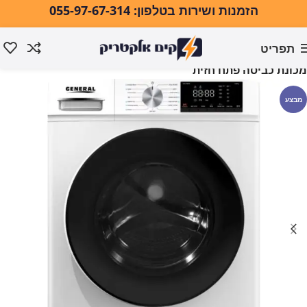
הזמנות ושירות בטלפון: 055-97-67-314
תפריט
עמוד הבית
כביסה ייבוש וגיהוץ
מכונות כביסה
מכונת כביסה פתח חזית
מבצע