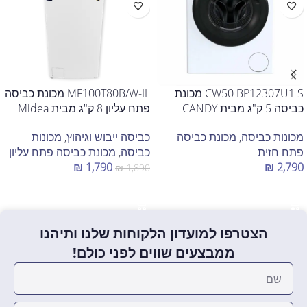
CW50 BP12307U1 S מכונת
MF100T80B/W-IL מכונת כביסה
כביסה 5 ק"ג מבית CANDY
פתח עליון 8 ק"ג מבית Midea
מכונות כביסה
,
מכונת כביסה
כביסה ייבוש וגיהוץ
,
מכונות
פתח חזית
כביסה
,
מכונת כביסה פתח עליון
₪
1,790
₪
2,790
₪
1,890
הוספה לסל
הוספה לסל
הצטרפו למועדון הלקוחות שלנו ותיהנו
ממבצעים שווים לפני כולם!