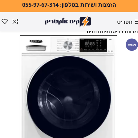
הזמנות ושירות בטלפון: 055-97-67-314
תפריט
עמוד הבית
כביסה ייבוש וגיהוץ
מכונות כביסה
מכונת כביסה פתח חזית
מבצע