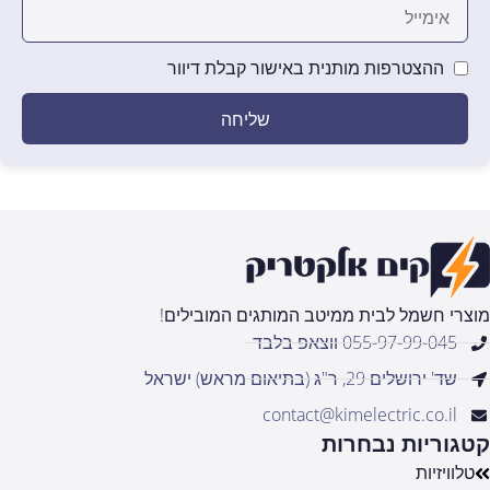
ההצטרפות מותנית באישור קבלת דיוור
שליחה
מוצרי חשמל לבית ממיטב המותגים המובילים!
055-97-99-045 ווצאפ בלבד
שד' ירושלים 29, ר"ג (בתיאום מראש) ישראל
contact@kimelectric.co.il
קטגוריות נבחרות
טלוויזיות