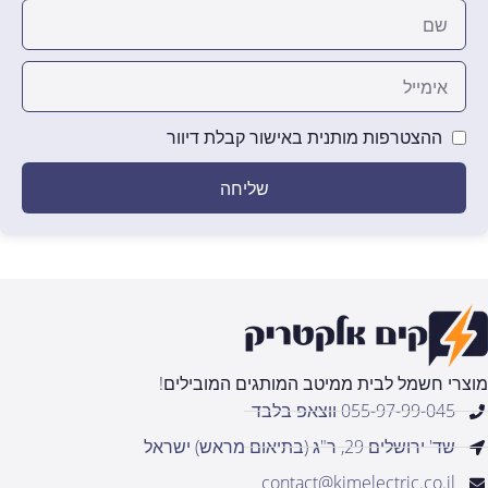
ההצטרפות מותנית באישור קבלת דיוור
שליחה
מוצרי חשמל לבית ממיטב המותגים המובילים!
055-97-99-045 ווצאפ בלבד
שד' ירושלים 29, ר"ג (בתיאום מראש) ישראל
contact@kimelectric.co.il