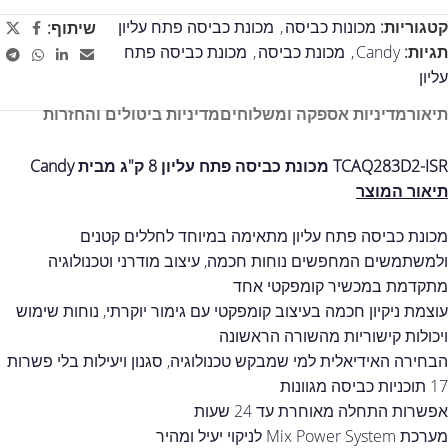
קטגוריות:
מכונות כביסה
,
מכונת כביסה פתח עליון
שיתוף:
תגיות:
Candy
,
מכונת כביסה
,
מכונת כביסה פתח
עליון
תיאור
מדיניות אספקה ומשלוחים
מדיניות ביטולים והחזרות
TCAQ283D2-ISR מכונת כביסה פתח עליון 8 ק"ג מבית Candy
תיאור המוצר
מכונת כביסה פתח עליון מתאימה במיוחד לחללים קטנים
ולמשתמשים המחפשים נוחות חכמה, עיצוב מודרני וטכנולוגיה
מתקדמת במכשיר קומפקטי אחד
עוצמת ניקיון חכמה בעיצוב קומפקטי עם גימור יוקרתי, נוחות שימוש
ויכולות קישוריות מהשורה הראשונה
הבחירה האידיאלית למי שמבקש טכנולוגיה, סגנון ויעילות בלי פשרות
17 תוכניות כביסה מגוונות
אפשרות התחלה מאוחרת עד 24 שעות
מערכת Mix Power System לניקוי יעיל ומהיר