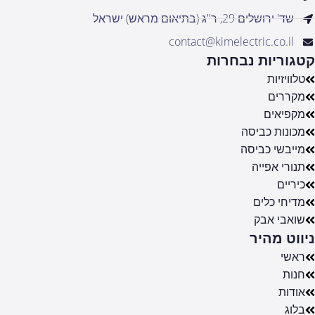
שד' ירושלים 29, ר"ג (בתיאום מראש) ישראל
contact@kimelectric.co.il
קטגוריות נבחרות
טלוויזיות
מקררים
מקפיאים
מכונות כביסה
מייבשי כביסה
תנורי אפייה
כיריים
מדיחי כלים
שואבי אבק
ניווט מהיר
ראשי
חנות
אודות
בלוג