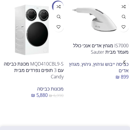
מבצע
IS7000 מגהץ אדים אנכי כולל
מעמד מבית Sauter
MQD410CBL9-S מכונת כביסה
כביסה ייבוש וגיהוץ
,
גיהוץ
,
מגהץ
עם 3 תופים נפרדים מבית
אדים
Candy
₪
899
הוספה לסל
מכונות כביסה
₪
5,880
₪
6,990
הוספה לסל