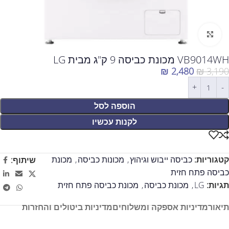
לחצו להגדלה
VB9014WH מכונת כביסה 9 ק"ג מבית LG
₪
2,480
₪
3,190
הוספה לסל
לקנות עכשיו
קטגוריות:
כביסה ייבוש וגיהוץ
,
מכונות כביסה
,
מכונת
שיתוף:
כביסה פתח חזית
תגיות:
LG
,
מכונת כביסה
,
מכונת כביסה פתח חזית
תיאור
מדיניות אספקה ומשלוחים
מדיניות ביטולים והחזרות