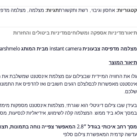
קטגוריות:
אחסון וגיבוי
,
רשת ותקשורת
תגיות:
מצלמה
,
מצלמה מדפי
תיאור
מדיניות אספקה ומשלוחים
מדיניות ביטולים והחזרות
מצלמה מדפיסה צבעונית instant camera מבית המותג Marshmelo
תיאור המוצר
גלו את החוויה המיידית שבצילום עם מצלמת אינסטנט שמשלבת את הק
אינסטנט מאפשרות לכםלצלם רגעים חשובים ואז להדפיס את התמונה ב
שלכם.
בעידן שבו צילום דיגיטלי הוא שגרתי, מצלמות אינסטנט מספקות מימד א
במסך אלא ביד ממש. המצלמה קלה לשימוש, אידיאליות לנסיעות, מסיבו
מסך רחב איכותי בגודל ״2.8 המאפשר צפייה נוחה בתמונות, תצוגה חדה ותפעול קל
עדשה קדמית המאפשרת צילום סלפי