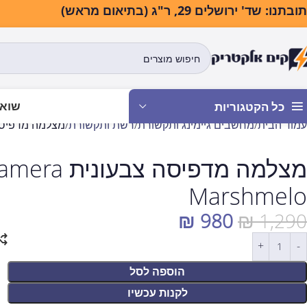
בתנו: שד' ירושלים 29, ר"ג (בתיאום מראש)
שואב
כל הקטגוריות
עמוד הבית
מחשבים גיימינג ותקשורת
רשת ותקשורת
מצלמה מדפיסה צבעונית tant camera
Marshmelo
₪
980
₪
1,290
הוספה לסל
לקנות עכשיו