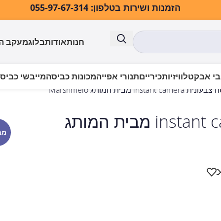
הזמנות ושירות בטלפון: 055-97-67-314
חנות
אודות
בלוג
מעקב ה
י אבק
טלוויזיות
כיריים
תנורי אפייה
מכונות כביסה
מייבשי כביס
ins מבית המותג Marshmelo
מצלמה מדפיסה צבעונית instant camera מבית המותג
מב