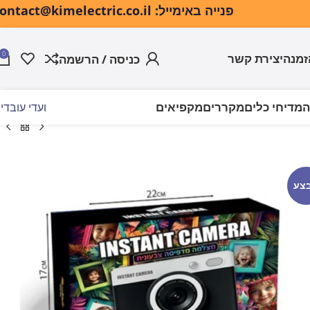
פנייה באימייל: contact@kimelectric.co.il
0
זמנה
יצירת קשר
כניסה / הרשמה
ה
מדיחי כלים
מקררים
מקפיאים
ועדי עובדי
צע