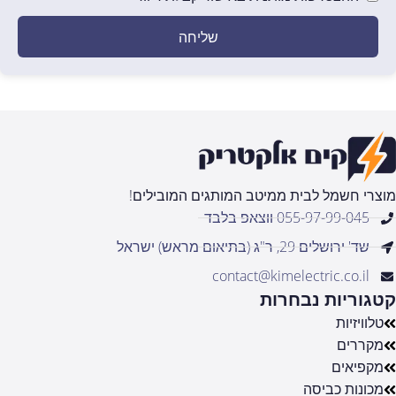
שליחה
מוצרי חשמל לבית ממיטב המותגים המובילים!
055-97-99-045 ווצאפ בלבד
שד' ירושלים 29, ר"ג (בתיאום מראש) ישראל
contact@kimelectric.co.il
קטגוריות נבחרות
טלוויזיות
מקררים
מקפיאים
מכונות כביסה