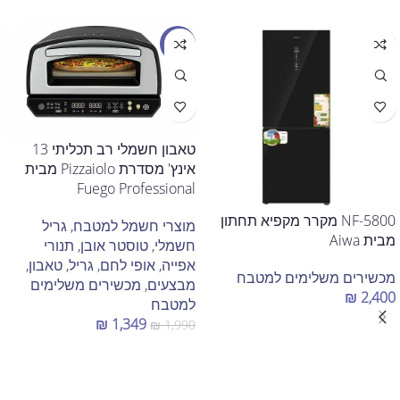
מבצע
טאבון חשמלי רב תכליתי 13
אינץ' מסדרת Pizzaiolo מבית
Fuego Professional
NF-5800 מקרר מקפיא תחתון
מוצרי חשמל למטבח
,
גריל
מבית Aiwa
חשמלי
,
טוסטר אובן
,
תנורי
אפייה
,
אופי לחם
,
גריל
,
טאבון
,
מכשירים משלימים למטבח
מבצעים
,
מכשירים משלימים
₪
2,400
למטבח
₪
1,349
₪
1,990
הוספה לסל
הוספה לסל