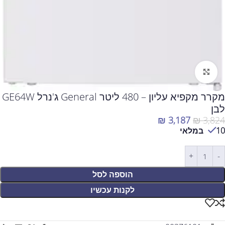
לחצו להגדלה
מקרר מקפיא עליון – 480 ליטר General ג'נרל GE64W
לבן
₪
3,187
₪
3,824
10 במלאי
הוספה לסל
לקנות עכשיו