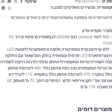
מק"ט:
mp-00376101
שיתוף:
קטגוריה:
מכשירים משלימים למטבח
תיאור
מדיניות אספקה ומשלוחים
מדיניות ביטולים והחזרות
מקרר מקפיא עליון
– 480 ליטר General דגם GE64W לבןמאפיינים:שיטת קירור No
Frost
– ללא קרחיםבקרת טמפרטורה אלקטרוניתאפשרות לתצוגת LED
חיצוניתתאורת LED פנימית עוצמתית בחלק העליוןאזור עם החלקה
קלה לשמירת טריות המזוןמגירת אחסון גדולה לפירות וירקות לשמירה
על טריות המזוןמפרט טכני:נפח אחסון כולל: 480 ליטרנפח אחסון
כולל במקרר: 370 ליטרנפח אחסון כולל במקפיא: 110 ליטרדירוג
אנרגטי עפ"י תקן אירופאי חדש: Aמימדים:רוחב: 79 ס"מעומק: 68
ס"מגובה: 178 ס"מ
מוצרים דומים