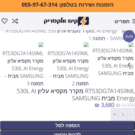
הזמנות ושירות בטלפון: 055-97-67-314
תפריט
עמוד הבית
מקררים ומקפיאים
מקררים
מקרר מקפיא עליון
לחצו להגדלה
מבצע
RT53DG7A14S9ML מקרר מקפיא עליון 530L AI
Energy מבית SAMSUNG
₪
3,680
₪
3,990
הוספה לסל
לקנות עכשיו