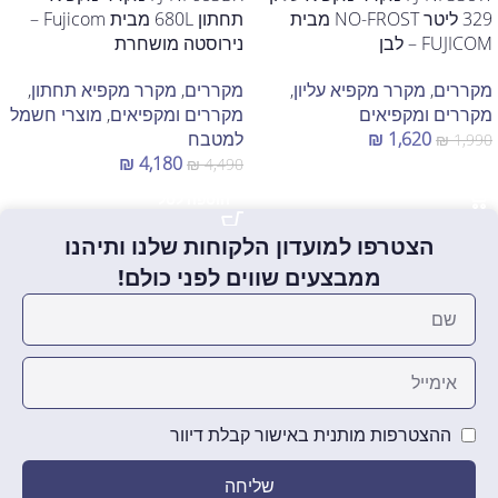
329 ליטר NO-FROST מבית
תחתון 680L מבית Fujicom –
FUJICOM – לבן
נירוסטה מושחרת
מקררים
,
מקרר מקפיא עליון
,
מקררים
,
מקרר מקפיא תחתון
,
מקררים ומקפיאים
מקררים ומקפיאים
,
מוצרי חשמל
1,620
₪
למטבח
₪
1,990
₪
4,180
₪
4,490
הוספה לסל
הוספה לסל
הצטרפו למועדון הלקוחות שלנו ותיהנו
ממבצעים שווים לפני כולם!
ההצטרפות מותנית באישור קבלת דיוור
שליחה