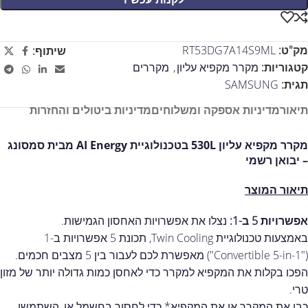
מק"ט:
RT53DG7A14S9ML
שיתוף:
קטגוריות:
מקרר מקפיא עליון
,
מקררים
תגית:
SAMSUNG
תיאור
מדיניות אספקה ומשלוחים
מדיניות ביטולים והחזרות
מקרר מקפיא עליון 530L בטכנולוגיית AI Energy מבית סמסונג
– יבואן רשמי
תיאור המוצר
אפשרויות 5 ב-1:
נצלו את אפשרויות האחסון הגמישות.
באמצעות טכנולוגיית Twin Cooling, תכונת 5 אפשרויות ב-1
("Convertible 5-in-1") מאפשרת לכם לעבור בין 5 מצבים חכמים.
הפכו בקלות את המקפיא למקרר כדי לאחסן כמות גדולה יותר של מזון
טרי.
כבו את המקרר או את המקפיא* כדי לחסוך בחשמל או, השתמשו