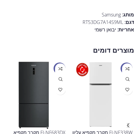
מותג:
Samsung
דגם:
RT53DG7A14S9ML
אחריות:
יבואן רשמי
מוצרים דומים
מבצע
מבצע
FJ-NF338W מקרר מקפיא עליון
FJ-NF683DX מקרר מקפיא