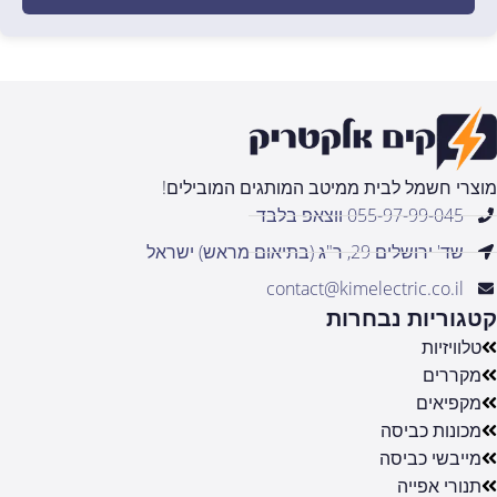
מוצרי חשמל לבית ממיטב המותגים המובילים!
055-97-99-045 ווצאפ בלבד
שד' ירושלים 29, ר"ג (בתיאום מראש) ישראל
contact@kimelectric.co.il
קטגוריות נבחרות
טלוויזיות
מקררים
מקפיאים
מכונות כביסה
מייבשי כביסה
תנורי אפייה