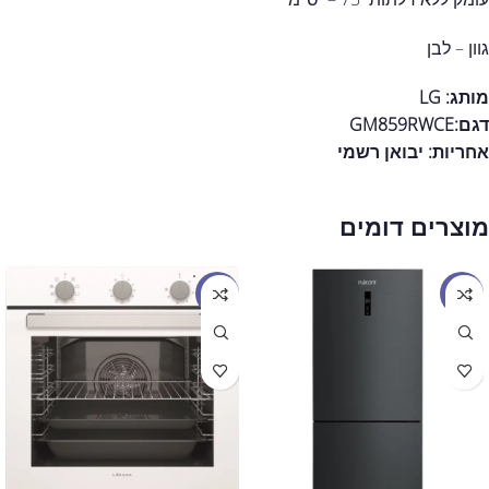
גוון – לבן
מותג: LG
דגם:
GM859RWCE
אחריות:
יבואן רשמי
מוצרים דומים
מבצע
מבצע