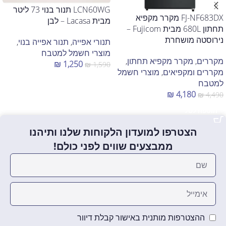
LCN60WG תנור בנוי 73 ליטר
FJ-NF683DX מקרר מקפיא
מבית Lacasa – לבן
תחתון 680L מבית Fujicom –
נירוסטה מושחרת
תנורי אפייה
,
תנור אפייה בנוי
,
מוצרי חשמל למטבח
מקררים
,
מקרר מקפיא תחתון
,
₪
1,250
₪
1,590
מקררים ומקפיאים
,
מוצרי חשמל
הוספה לסל
למטבח
₪
4,180
₪
4,490
הוספה לסל
הצטרפו למועדון הלקוחות שלנו ותיהנו
ממבצעים שווים לפני כולם!
ההצטרפות מותנית באישור קבלת דיוור