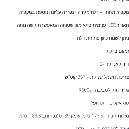
מקפיא תחתון – דלת מגירה +מגירה עליונה נוספת במקפיא
תאורהLED פנימית בתא מזון שטוחה המאפשרת גישה נוחה
ניתן לשנות כיוון פתיחת דלת
זמזום בדלת
דירוג אנרגיה –E
צריכת חשמל שנתית – 367 קוט"ש
גז ידידותי לסביבה –R600a
סוג אקלים: T (טרופי)
מידות גובה – 177.5 ס"מ, עומק 89- ס"מ, רוחב 83.3 – ס"מ
עומק ללא דלתות 75 – ס"מ