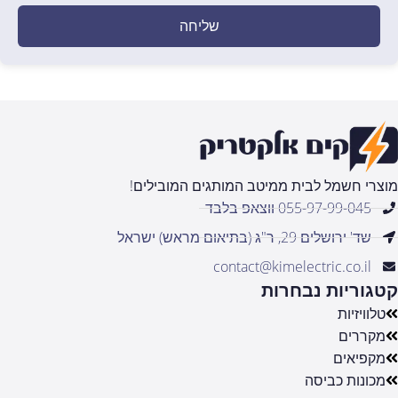
שליחה
מוצרי חשמל לבית ממיטב המותגים המובילים!
055-97-99-045 ווצאפ בלבד
שד' ירושלים 29, ר"ג (בתיאום מראש) ישראל
contact@kimelectric.co.il
קטגוריות נבחרות
טלוויזיות
מקררים
מקפיאים
מכונות כביסה