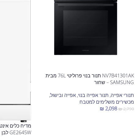
NV7B41301AK תנור בנוי פרוליטי 76L מבית
SAMSUNG – שחור
תנורי אפייה
,
תנור אפייה בנוי
,
אפייה ובישול
,
מכשירים משלימים למטבח
₪
2,098
₪
2,790
הוספה לסל
GE2645W לבן