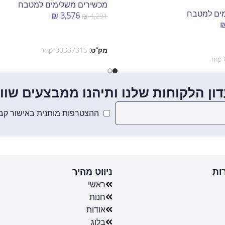
מכשירים משלימים למטבח
ים למטבח
₪
3,576
₪
4,291
הוספה לסל
מק”ט:
mp-00337315
mp-
ון הלקוחות שלנו ותיהנו ממבצעים שווים
ההצטרפות מותנית באישור קבל
ות
ניווט מהיר
ראשי
חנות
אודות
בלוג