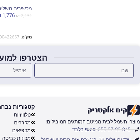
מכשירים משלימ
₪
1,776
₪
2,131
הוספה לסל
מק”ט:
00422667
הצטרפו למועד
קטגוריות נבחר
טלוויזיות
מוצרי חשמל לבית ממיטב המותגים המובילים!
מקררים
055-97-99-045 ווצאפ בלבד
מקפיאים
מכונות כביסה
שד' ירושלים 29, ר"ג (בתיאום מראש) ישראל