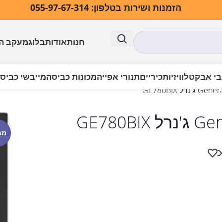
הזמנות ושירות בטלפון: 055-97-67-314
חנות
אודות
בלוג
מעקב ה
י אבק
טלוויזיות
כיריים
תנורי אפייה
מכונות כביסה
מייבשי כביס
מב