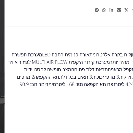
– 592 ליטר General דגם GE780BIXמקרר 4 דלתות עם מקפיא תחתוןלוח בקרה אלקטרוניתאורה פנימית רחבה LEDמערכת הפשרה
אוטומטית NO FROSTכולל מערכת קירור נפרדת לכל תא, לקירור אחיד ומהיר יותרמערכת קירור היקפית MULTI AIR FLOW לפיזור אוויר
תקפל מכאניהתראת דלת פתוחהמצב חופשה לחסכוןידית
ארגונומית מובניתמצב שבת מובנהתא הקירור2 מגירות אחסון לפירות וירקות3 מדפי זכוכית3 תאים בכל דלתתא ההקפאה2 מדפים
נשלפים4 מגירות אחסוןמפרט טכנינפח: 592 ליטרנפח תא קירור נטו: 424 ליטרנפח תא הקפאה נטו: 168 ליטרמימדיםרוחב: 90.9