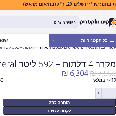
בתנו: שד' ירושלים 29, ר"ג (בתיאום מראש)
שואב
כל הקטגוריות
עמוד הבית
מכשירים משלימים למטבח
מקרר 4 דלתות – 592 ליטר General ג'נרל GE780BIX
מקרר 4 דלתות – 592 ליטר General ג'נרל GE780BIX
₪
6,304
₪
7,565
10 במלאי
הוספה לסל
לקנות עכשיו