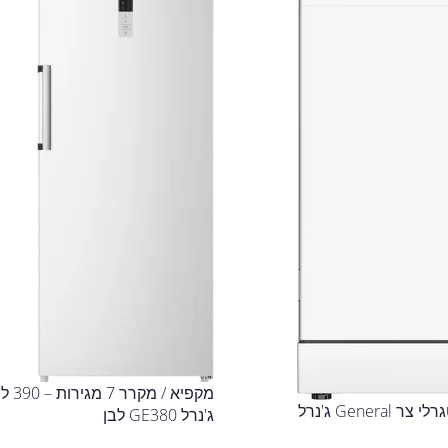
מדיח כלים אינטגרלי צר General ג'נרל
ג'נרל GE380 לבן