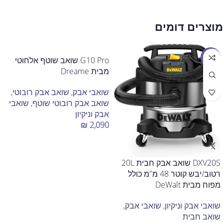
מוצרים דומים
מבצע
G10 Pro שואב שוטף אלחוטי
מבית Dreame
שואבי אבק
,
שואב אבק רובוטי
,
שואב אבק רובוטי שוטף
,
שואבי
אבק וניקיון
₪
2,090
הוספה לסל
DXV20S שואב אבק חבית 20L
רטוב/יבש קוטר 48 מ"מ כולל
מפוח מבית DeWalt
שואבי אבק וניקיון
,
שואבי אבק
,
שואב חבית