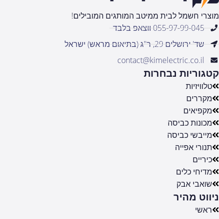
מוצרי חשמל לבית ממיטב המותגים המובילים!
055-97-99-045 ווצאפ בלבד
שד' ירושלים 29, ר"ג (בתיאום מראש) ישראל
contact@kimelectric.co.il
קטגוריות נבחרות
טלוויזיות
מקררים
מקפיאים
מכונות כביסה
מייבשי כביסה
תנורי אפייה
כיריים
מדיחי כלים
שואבי אבק
ניווט מהיר
ראשי