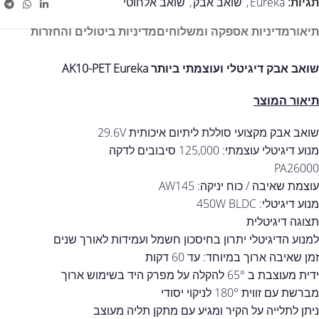
תגיות:
Eureka
,
שואב אבק
,
שואב אלחוטי
תיאור
מדיניות אספקה ומשלוחים
מדיניות ביטולים והחזרות
שואב אבק דיגיטלי ועוצמתי ביותר AK10-PET Eureka
תיאור המוצר
שואב אבק מקצועי סוללת ליתיום איכותית 29.6V
מנוע דיגיטלי עוצמתי: 125,000 סיבובים לדקה
PA26000
עוצמת שאיבה / כוח יניקה: AW145
מנוע דיגיטלי: 450W BLDC
תצוגה דיגיטלית
למנוע הדיגיטלי יתרון בחיסכון חשמל ועמידות לאורך שנים
זמן שאיבה ארוך במיוחד: עד 60 דקות
ידית מעוצבת ב 65° להקלה על מפרק היד בשימוש ארוך
מברשת עם זווית 180° לניקוי יסודי
ניתן לתלייה על הקיר ומגיע עם מתקן תליה מעוצב