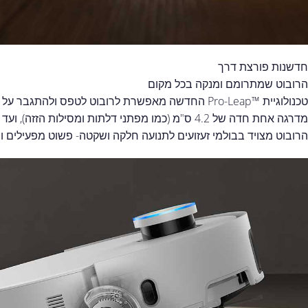
חדשנות פורצת דרך
הרובוט שמתרומם ומנקה בכל מקום
טכנולוגיית ™Pro-Leap החדשה מאפשרת לרובוט לטפס ולהתגבר על מכשולים בגבהים שונים:
מדרגה אחת חדה של 4.2 ס"מ (כמו מפתני דלתות ומסילות הזזה), ועד *6 ס"מ בטיפוס הדרגתי מעל 2 מדרגות (למרפסות).
הרובוט מצויד בבולמי זעזועים לתנועה חלקה ושקטה- פשוט מפעילים ו