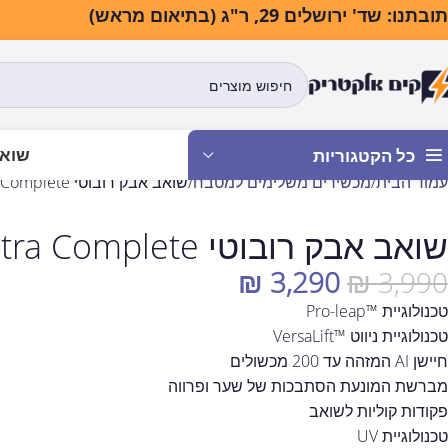
בתנו: שד' ירושלים 29, ר"ג (בתיאום מראש)
שואב
כל הקטגוריות
עמוד הבית
מכשירים משלימים למטבח
‏שואב אבק רובוטי Dreame X50 Ultra Complete לבן
‏שואב אבק רובוטי Dreame X50 Ultra Complete לבן
₪
3,290
₪
3,990
טכנולוגיית ™Pro-leap
טכנולוגיית ניווט ™VersaLift
חיישן AI המזהה עד 200 מכשולים
מברשת המונעת הסתבכות של שער ופרווה
פקודות קוליות לשואב
טכנולוגיית UV