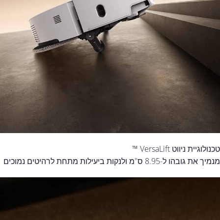
טכנולוגיית ניווט VersaLift ™
מנמיך את גובהו ל-8.95 ס"מ ולנקות ביעילות מתחת לרהיטים נמוכים