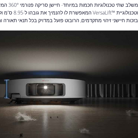
וטכנולוגיית ™VersaLift המאפשרת לו להנמיך את גובהו ל-8.95 ס”מ ולנקות ביעילות מתחת לרהיטים נמוכים.
בזכות חיישני זיהוי מתקדמים, הרובוט פועל במדויק בכל תנאי תאורה ו