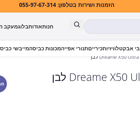
הזמנות ושירות בטלפון: 055-97-67-314
חנות
אודות
בלוג
מעקב ה
י אבק
טלוויזיות
כיריים
תנורי אפייה
מכונות כביסה
מייבשי כביס
מב