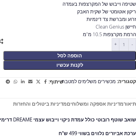
שטיפה וייבוש של המקרצפות בעמדה
ריקון אוטומטי של שקית האבק
זרוע ומברשת צד דינמיות
חיישן Clean Genius
הרמת מקרצפות 10.5 מ"מ
הוספה לסל
לקנות עכשיו
קטגוריה:
מכשירים משלימים למטבח
שיתוף:
תיאור
מדיניות אספקה ומשלוחים
מדיניות ביטולים והחזרות
שואב שוטף רובוטי כולל עמדת ניקוי וייבוש עצמי DREAME דרימי דגם X50 ULTRA COMPLETE
ערכת אביזרים נלווים בשווי 499 ש"ח