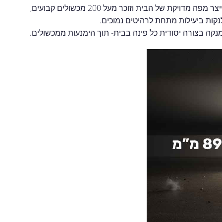
משלב שתי טכנולוגיות חכמות במיוחד- חיישן סריקה פנורמי 360° המייצר מפה מדויקת של הבית וזוכר מעל 200 מכשולים קבועים,
מנקה בצורה יסודית כל פינה בבית- תוך הימנעות ממכשולים.